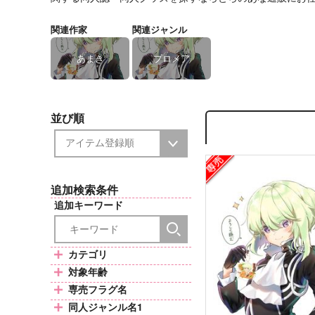
関連作家
関連ジャンル
あまき
プロメア
並び順
追加検索条件
追加キーワード
カテゴリ
対象年齢
専売フラグ名
同人ジャンル名1