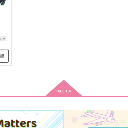
ィア
希望