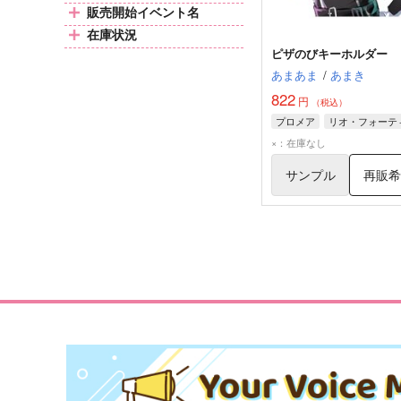
販売開始イベント名
在庫状況
ピザのびキーホルダー
あまあま
/
あまき
822
円
（税込）
プロメア
リオ・フォーテ
×：在庫なし
サンプル
再販