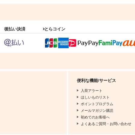
後払い決済
とらコイン
便利な機能/サービス
入荷アラート
ほしいものリスト
ポイントプログラム
メールマガジン購読
初めてのお客様へ
よくあるご質問・お問い合わせ