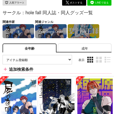
入荷アラート
ポストする
LINEで送る
サークル：hole fall 同人誌・同人グッズ一覧
関連作家
関連ジャンル
滝
Fate/Grand Order
Fate
成年
全年齢
表示
3カ
2カ
1カ
追加検索条件
ラ
ラ
ラ
ム
ム
ム
表
表
表
示
示
示