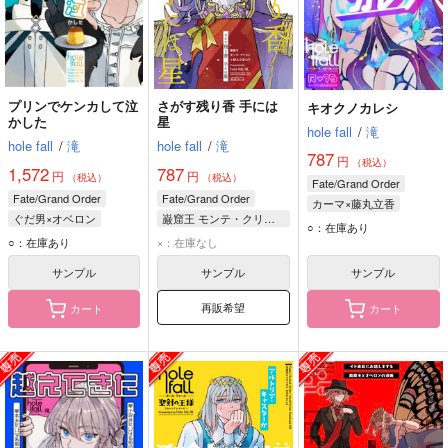
プリンでケンカして泣
さがす残り香 手には
キオクノカレシ
かした
星
hole fall
/
滝
hole fall
/
滝
hole fall
/
滝
787
円
（税込）
1,572
787
円
円
（税込）
（税込）
Fate/Grand Order
Fate/Grand Order
Fate/Grand Order
カーマ×藤丸立香
ぐだ男×オベロン
巌窟王 モンテ・クリスト
カーマ
藤丸立香
○：在庫あり
藤丸立香
オベロン
藤丸立香
○：在庫あり
×：在庫なし
サンプル
サンプル
サンプル
再販希望
カート
カート