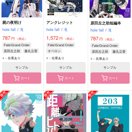
屍の夜明け
アンクレジット
原田左之助短編本
hole fall
/
滝
hole fall
/
滝
hole fall
/
滝
787
1,572
787
円
円
円
（税込）
（税込）
（税込）
Fate/Grand Order
Fate/Grand Order
Fate/Grand Order
原田左之助
藤丸立香
オベロン
原田左之助
藤丸立香
アルトリア・ペンドラゴン
○：在庫あり
○：在庫あり
○：在庫あり
藤丸立香
サンプル
サンプル
サンプル
カート
カート
カート