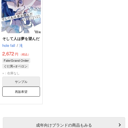
そして人は夢を望んだ
hole fall
/
滝
2,672
円
（税込）
Fate/Grand Order
ぐだ男×オベロン
藤丸立香
オベロン
×：在庫なし
サンプル
再販希望
成年
向けブランドの商品もみる