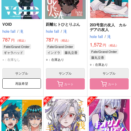
VOID
距離ヒトひとりぶん
203号室の友人 カル
デアの友人
hole fall
/
滝
hole fall
/
滝
hole fall
/
滝
787
787
円
円
（税込）
（税込）
1,572
円
（税込）
Fate/Grand Order
Fate/Grand Order
Fate/Grand Order
ギャラハッド
インドラ
藤丸立香
藤丸立香
藤丸立香
アルジュナ
×：在庫なし
○：在庫あり
カドック・ゼムルプス
○：在庫あり
サンプル
サンプル
サンプル
再販希望
カート
カート