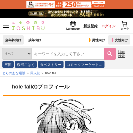
新規登録
ログイン
Language
カート
全年齢向け
成年向け
男性向け
女性向け
詳細
検索
三間
桜河こはく
タペストリー
コミックマーケット…
とらのあな通販
同人誌
hole fall
hole fallのプロフィール