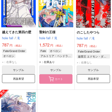
越えてきた第四の壁
聖剣の王様
のこしたやつら
hole fall
/
滝
hole fall
/
滝
hole fall
/
滝
787
1,572
787
円
円
円
（税込）
（税込）
（税込）
Fate/Grand Order
Fate
オベロン
Fate/Grand Order
オベロン
アルトリア・ペンドラゴン
巌窟王 エドモン・ダンテス
オベロン
×：在庫なし
○：在庫あり
×：在庫なし
サンプル
サンプル
サンプル
再販希望
再販希望
カート