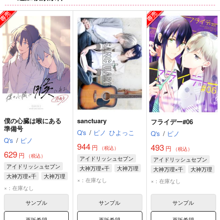
ム
ム
ム
表
表
表
示
示
示
僕の心臓は喉にある
sanctuary
フライデー#06
準備号
Q's
/
ピノ
ひよっこ
Q's
/
ピノ
Q's
/
ピノ
944
493
円
円
（税込）
（税込）
629
円
（税込）
アイドリッシュセブン
アイドリッシュセブン
アイドリッシュセブン
大神万理×千
大神万理
大神万理×千
大神万理
大神万理×千
大神万理
千
千
×：在庫なし
×：在庫なし
千
×：在庫なし
サンプル
サンプル
サンプル
再販希望
再販希望
再販希望