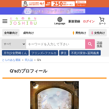
新規登録
ログイン
Language
カート
全年齢向け
成年向け
男性向け
女性向け
詳細
検索
月刊少女野崎くん
フリンズ×ファルカ
夢主
不死川実弥×冨岡義勇
とらのあな通販
同人誌
Q's
Q'sのプロフィール