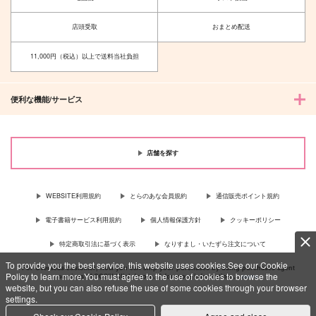
店頭受取
おまとめ配送
11,000円（税込）以上で送料当社負担
便利な機能/サービス
店舗を探す
WEBSITE利用規約
とらのあな会員規約
通信販売ポイント規約
電子書籍サービス利用規約
個人情報保護方針
クッキーポリシー
特定商取引法に基づく表示
なりすまし・いたずら注文について
To provide you the best service, this website uses cookies.See our Cookie
For Overseas customer, now you can ship your purchases by using purchases agent
Policy to learn more.You must agree to the use of cookies to browse the
services “AOCS”! Click {more…} for more information …
more
website, but you can also refuse the use of some cookies through your browser
settings.