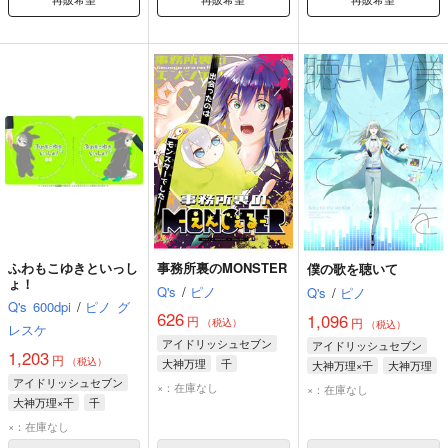
ふわもこゆきといっし
事務所裏のMONSTER
僕の歌を聴いて
ょ！
Q's
/
ピノ
Q's
/
ピノ
Q's
600dpi
/
ピノ
グ
626
1,096
円
円
（税込）
（税込）
レスケ
アイドリッシュセブン
アイドリッシュセブン
1,203
円
（税込）
大神万理
千
大神万理×千
大神万理
アイドリッシュセブン
和泉一織
千
×：在庫なし
×：在庫なし
大神万理×千
千
大神万理
×：在庫なし