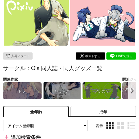
入荷アラート
ポストする
LINEで送る
サークル：Q's 同人誌・同人グッズ一覧
関連作家
関連ジャ
アイド
ピノ
ひよっこ
グレスケ
成年
全年齢
表示
3カ
2カ
1カ
追加検索条件
ラ
ラ
ラ