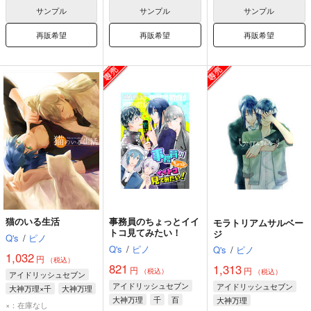
サンプル
サンプル
サンプル
再販希望
再販希望
再販希望
猫のいる生活
事務員のちょっとイイ
モラトリアムサルベー
トコ見てみたい！
ジ
Q's
/
ピノ
Q's
/
ピノ
Q's
/
ピノ
1,032
円
（税込）
821
1,313
円
円
（税込）
（税込）
アイドリッシュセブン
アイドリッシュセブン
アイドリッシュセブン
大神万理×千
大神万理
大神万理
千
百
大神万理
千
×：在庫なし