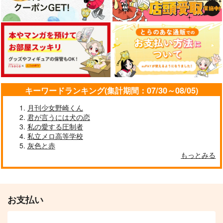
キーワードランキング(集計期間：07/30～08/05)
月刊少女野崎くん
君が言うには犬の恋
私の愛する圧制者
私立メロ高等学校
灰色と赤
もっとみる
お支払い