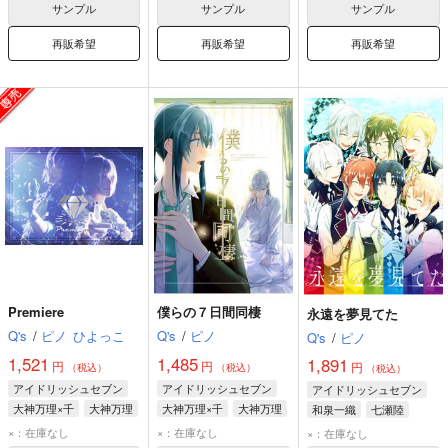
サンプル
サンプル
サンプル
再販希望
再販希望
再販希望
Premiere
僕らの７日間同棲
永遠を夢見てた
Q's
/
ピノ
ひよっこ
Q's
/
ピノ
Q's
/
ピノ
1,521
1,485
1,891
円
円
円
（税込）
（税込）
（税込）
アイドリッシュセブン
アイドリッシュセブン
アイドリッシュセブン
大神万理×千
大神万理
大神万理×千
大神万理
和泉一織
七瀬陸
千
千
大神万理
×：在庫なし
×：在庫なし
×：在庫なし