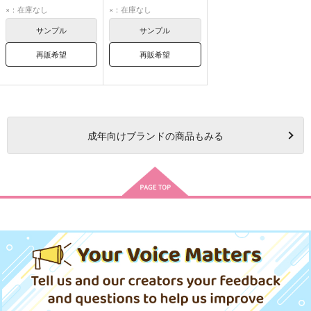
ロロ・フランム
ロロ・フランム
×：在庫なし
×：在庫なし
サンプル
サンプル
再販希望
再販希望
成年
向けブランドの商品もみる