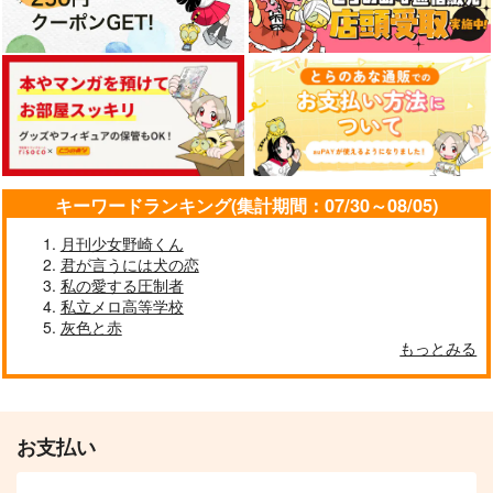
キーワードランキング(集計期間：07/30～08/05)
月刊少女野崎くん
君が言うには犬の恋
私の愛する圧制者
私立メロ高等学校
灰色と赤
もっとみる
お支払い