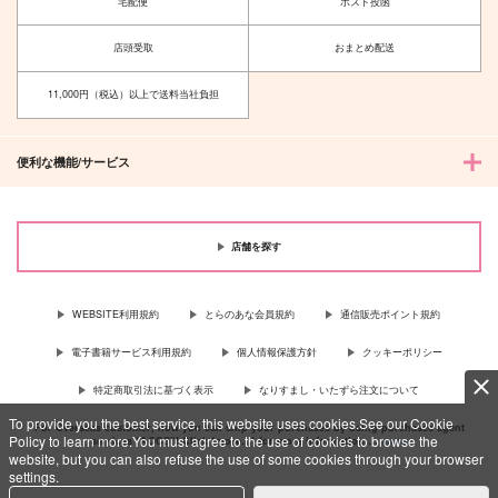
宅配便
ポスト投函
店頭受取
おまとめ配送
11,000円（税込）以上で送料当社負担
便利な機能/サービス
店舗を探す
WEBSITE利用規約
とらのあな会員規約
通信販売ポイント規約
電子書籍サービス利用規約
個人情報保護方針
クッキーポリシー
特定商取引法に基づく表示
なりすまし・いたずら注文について
To provide you the best service, this website uses cookies.See our Cookie
For Overseas customer, now you can ship your purchases by using purchases agent
Policy to learn more.You must agree to the use of cookies to browse the
services “AOCS”! Click {more…} for more information …
more
website, but you can also refuse the use of some cookies through your browser
settings.