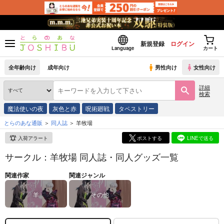
新規登録
ログイン
Language
カート
全年齢向け
成年向け
男性向け
女性向け
詳細
検索
魔法使いの夜
灰色と赤
呪術廻戦
タペストリー
とらのあな通販
同人誌
羊牧場
入荷アラート
ポストする
LINEで送る
サークル：羊牧場 同人誌・同人グッズ一覧
関連作家
関連ジャンル
羊
その他