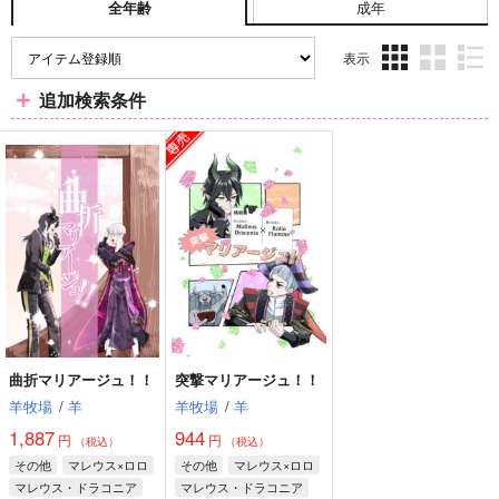
成年
全年齢
表示
3カ
2カ
1カ
追加検索条件
ラ
ラ
ラ
ム
ム
ム
表
表
表
示
示
示
曲折マリアージュ！！
突撃マリアージュ！！
羊牧場
/
羊
羊牧場
/
羊
1,887
944
円
円
（税込）
（税込）
その他
マレウス×ロロ
その他
マレウス×ロロ
マレウス・ドラコニア
マレウス・ドラコニア