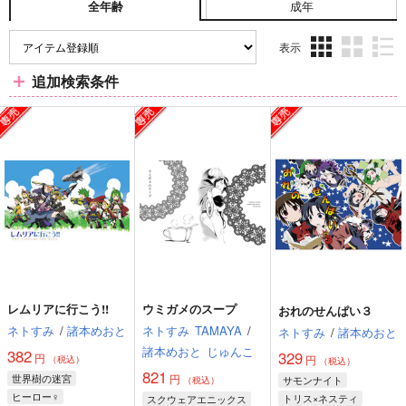
成年
全年齢
表示
3カ
2カ
1カ
追加検索条件
ラ
ラ
ラ
ム
ム
ム
表
表
表
示
示
示
レムリアに行こう!!
ウミガメのスープ
おれのせんぱい３
ネトすみ
/
諸本めおと
ネトすみ
TAMAYA
/
ネトすみ
/
諸本めおと
諸本めおと
じゅんこ
382
329
円
円
（税込）
（税込）
821
世界樹の迷宮
円
サモンナイト
（税込）
ヒーロー♀
トリス×ネスティ
スクウェアエニックス