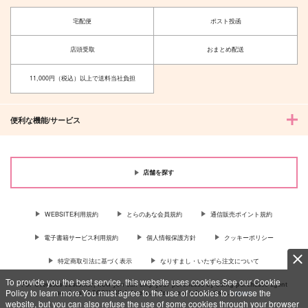
宅配便
ポスト投函
店頭受取
おまとめ配送
11,000円（税込）以上で送料当社負担
便利な機能/サービス
店舗を探す
WEBSITE利用規約
とらのあな会員規約
通信販売ポイント規約
電子書籍サービス利用規約
個人情報保護方針
クッキーポリシー
特定商取引法に基づく表示
なりすまし・いたずら注文について
To provide you the best service, this website uses cookies.See our Cookie
For Overseas customer, now you can ship your purchases by using purchases agent
Policy to learn more.You must agree to the use of cookies to browse the
services “AOCS”! Click {more…} for more information …
more
website, but you can also refuse the use of some cookies through your browser