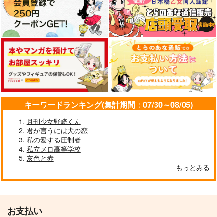
キーワードランキング(集計期間：07/30～08/05)
月刊少女野崎くん
君が言うには犬の恋
私の愛する圧制者
私立メロ高等学校
灰色と赤
もっとみる
お支払い