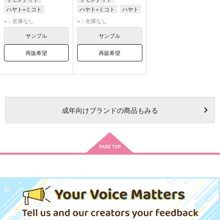
ハヤト×ミコト
ハヤト×ミコト
ハヤト
ミルリーフ
ハヤト
マグナ
トリス
×：在庫なし
×：在庫なし
サンプル
サンプル
再販希望
再販希望
成年
向けブランドの商品もみる