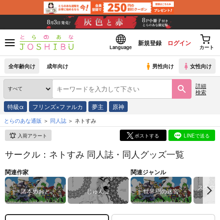
新規登録
ログイン
Language
カート
全年齢向け
成年向け
男性向け
女性向け
詳細
検索
特級α
フリンズ×ファルカ
夢主
原神
とらのあな通販
同人誌
ネトすみ
入荷アラート
ポストする
LINEで送る
サークル：ネトすみ 同人誌・同人グッズ一覧
関連作家
関連ジャンル
スクウ
諸本めおと
じゅんこ
世界樹の迷宮