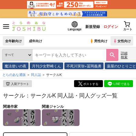
新規登録
ログイン
Language
カート
全年齢向け
成年向け
男性向け
女性向け
詳細
検索
魔法使いの夜
月刊少女野崎くん
不死川実弥×冨岡義勇
薬屋のひとりご
とらのあな通販
同人誌
サークルK
入荷アラート
ポストする
LINEで送る
サークル：サークルK 同人誌・同人グッズ一覧
関連作家
関連ジャンル
カラス
進撃の巨人