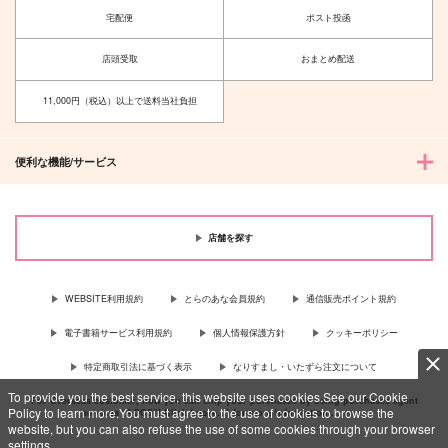
宅配便
ポスト投函
店頭受取
おまとめ配送
11,000円（税込）以上で送料当社負担
便利な機能/サービス
店舗を探す
WEBSITE利用規約
とらのあな会員規約
通信販売ポイント規約
電子書籍サービス利用規約
個人情報保護方針
クッキーポリシー
特定商取引法に基づく表示
なりすまし・いたずら注文について
To provide you the best service, this website uses cookies.See our Cookie
For Overseas customer, now you can ship your purchases by using purchases agent
Policy to learn more.You must agree to the use of cookies to browse the
services “AOCS”! Click {more…} for more information …
more
website, but you can also refuse the use of some cookies through your browser
settings.