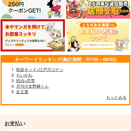
キーワードランキング(集計期間：07/30～08/02)
怪盗キッド×江戸川コナン
ちいかわ
狛治×恋雪
月刊少女野崎くん
足立透
もっとみる
お支払い