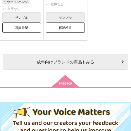
リヴァイ×ハンジ
リヴァイ
×：在庫なし
リヴァイ
×：在庫なし
ハンジ・ゾエ
ハンジ・ゾエ
サンプル
サンプル
再販希望
再販希望
成年
向けブランドの商品もみる