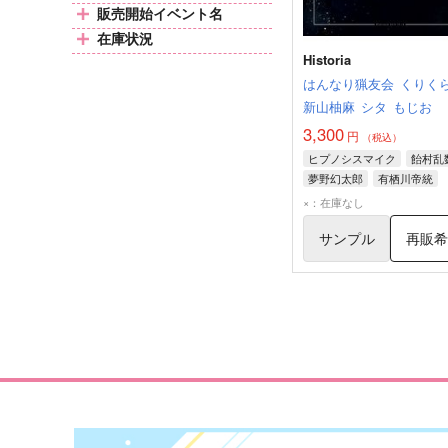
販売開始イベント名
在庫状況
Historia
はんなり猟友会
くりく
新山柚麻
シタ
もじお
3,300
円
（税込）
ヒプノシスマイク
飴村乱
夢野幻太郎
有栖川帝統
×：在庫なし
サンプル
再販