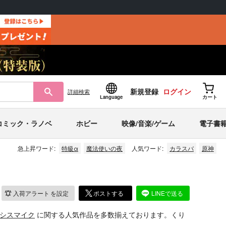
新規登録
ログイン
詳細
検索
Language
カート
コミック・ラノベ
ホビー
映像/音楽/ゲーム
電子書
急上昇ワード:
特級α
魔法使いの夜
人気ワード:
カラスバ
原神
入荷アラート
を設定
ポストする
LINEで送る
シスマイク
に関する人気作品を多数揃えております。くり