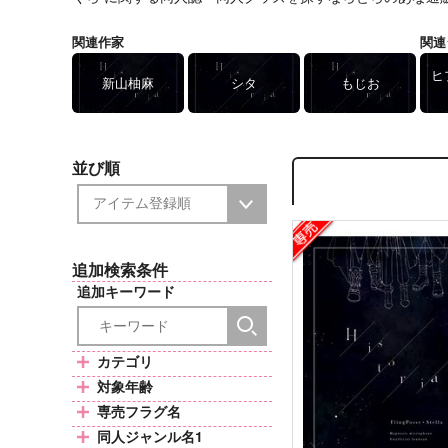
関連作家
関連
ヒ
新山柚麻
シタ
もじお
並び順
追加検索条件
追加キーワード
カテゴリ
対象年齢
専売フラグ名
同人ジャンル名1