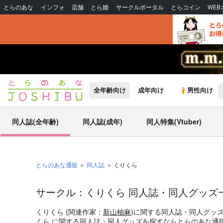
とらのあな
インフォ
店舗
とら婚
サークルポータル
とらコイン
WE
全年齢向け
成年向け
男性向け
同人誌(全年齢)
同人誌(成年)
同人特集(Vtuber)
とらのあな通販
同人誌
くりくら
サークル：くりくら 同人誌・同人グッズ
くりくら (関連作家：
新山柚麻
)に関する同人誌・同人グッ
くら に関する同人誌・同人グッズを探すならとらのあな通