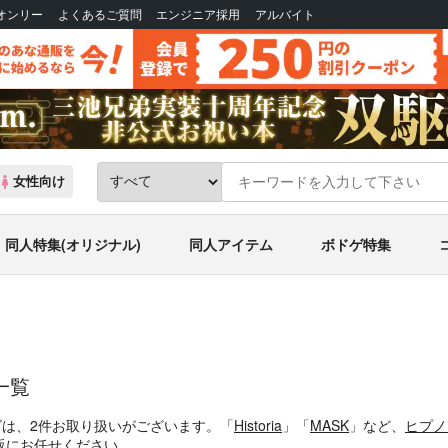
Bオンリー
よくあるご質問
エンジニア採用
アルバイト
女性向け
同人特集(オリジナル)
同人アイテム
ボドゲ特集
一覧
ズは、2件お取り扱いがございます。「
Historia
」「
MASK
」など、
ヒプノ
販にお任せください。