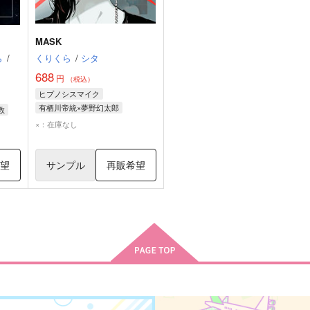
MASK
ら
/
くりくら
/
シタ
688
円
（税込）
ヒプノシスマイク
有栖川帝統×夢野幻太郎
数
有栖川帝統
夢野幻太郎
×：在庫なし
希望
サンプル
再販希望