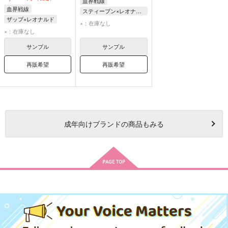
血界戦線
血界戦線
スティーブン×レオナルド
ザップ×レオナルド
スティーブン・A・スターフェイズ
×：在庫なし
ザップ・レンフロ
×：在庫なし
レオナルド・ウォッチ
レオナルド・ウォッチ
サンプル
サンプル
再販希望
再販希望
成年
向けブランドの商品もみる