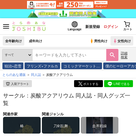
新規登録
ログイン
Language
カート
全年齢向け
成年向け
男性向け
女性向け
詳細
検索
狛治×恋雪
フリンズ×ファルカ
コミックマーケット…
僕のヒーローアカ
とらのあな通販
同人誌
炭酸アクアリウム
入荷アラート
ポストする
LINEで送る
サークル：炭酸アクアリウム 同人誌・同人グッズ一
覧
関連作家
関連ジャンル
椿
刀剣乱舞
血界戦線