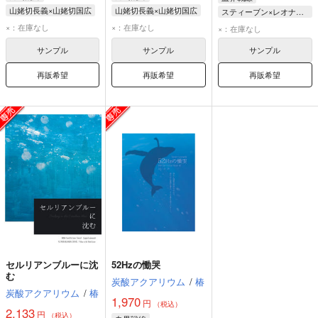
山姥切長義×山姥切国広
山姥切長義×山姥切国広
スティーブン×レオナルド
山姥切長義
山姥切長義
スティーブン・A・スターフェイズ
×：在庫なし
×：在庫なし
×：在庫なし
山姥切国広
山姥切国広
レオナルド・ウォッチ
サンプル
サンプル
サンプル
再販希望
再販希望
再販希望
セルリアンブルーに沈
52Hzの慟哭
む
炭酸アクアリウム
/
椿
炭酸アクアリウム
/
椿
1,970
円
（税込）
2,133
円
（税込）