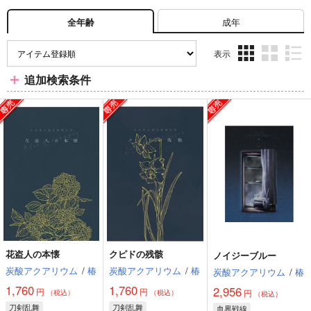
成年
全年齢
表示
3カ
2カ
1カ
追加検索条件
ラ
ラ
ラ
ム
ム
ム
表
表
表
示
示
示
花盗人の本懐
クピドの残骸
ノイジーブルー
炭酸アクアリウム
/
椿
炭酸アクアリウム
/
椿
炭酸アクアリウム
/
椿
1,760
1,760
2,956
円
円
円
（税込）
（税込）
（税込）
刀剣乱舞
刀剣乱舞
血界戦線