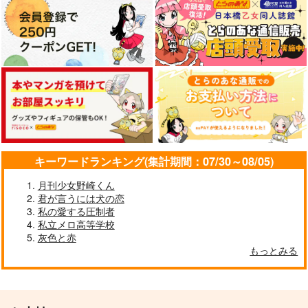
キーワードランキング(集計期間：07/30～08/05)
月刊少女野崎くん
君が言うには犬の恋
私の愛する圧制者
私立メロ高等学校
灰色と赤
もっとみる