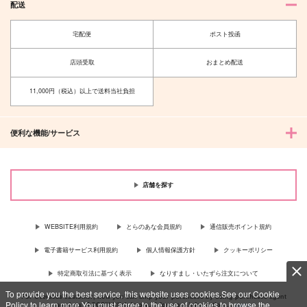
配送
宅配便
ポスト投函
店頭受取
おまとめ配送
11,000円（税込）以上で送料当社負担
便利な機能/サービス
店舗を探す
WEBSITE利用規約
とらのあな会員規約
通信販売ポイント規約
電子書籍サービス利用規約
個人情報保護方針
クッキーポリシー
特定商取引法に基づく表示
なりすまし・いたずら注文について
To provide you the best service, this website uses cookies.See our Cookie
For Overseas customer, now you can ship your purchases by using purchases agent
Policy to learn more.You must agree to the use of cookies to browse the
services “AOCS”! Click {more…} for more information …
more