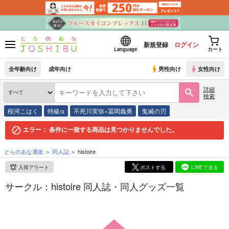
新規登録
ログイン
Language
カート
全年齢向け
成年向け
男性向け
女性向け
詳細
検索
桜河こはく
特級α
不死川実弥×冨岡義勇
鬼滅の刃
エラー：
条件に一致する商品は見つかりませんでした。
とらのあな通販
同人誌
histoire
入荷アラート
ポストする
LINEで送る
サークル：histoire 同人誌・同人グッズ一覧