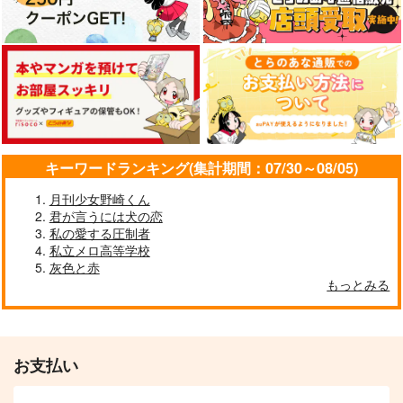
キーワードランキング(集計期間：07/30～08/05)
月刊少女野崎くん
君が言うには犬の恋
私の愛する圧制者
私立メロ高等学校
灰色と赤
もっとみる
お支払い