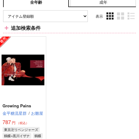
成年
全年齢
表示
3カ
2カ
1カ
追加検索条件
ラ
ラ
ラ
ム
ム
ム
表
表
表
示
示
示
Growing Pains
金平糖流星群
/
お雛屋
787
円
（税込）
東京卍リベンジャーズ
鶴蝶×黒川イザナ
鶴蝶