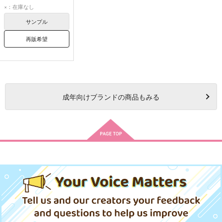
黒川イザナ
×：在庫なし
サンプル
再販希望
成年
向けブランドの商品もみる