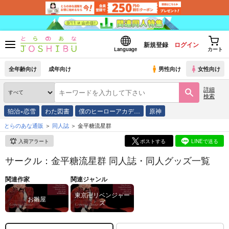
新規登録
ログイン
Language
カート
全年齢向け
成年向け
男性向け
女性向け
詳細
検索
狛治×恋雪
わた図書
僕のヒーローアカデ…
原神
とらのあな通販
同人誌
金平糖流星群
入荷アラート
ポストする
LINEで送る
サークル：金平糖流星群 同人誌・同人グッズ一覧
関連作家
関連ジャンル
東京卍リベンジャー
お雛屋
ズ