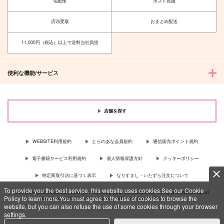
宅配便
ポスト投函
店頭受取
おまとめ配送
11,000円（税込）以上で送料当社負担
便利な機能/サービス
店舗を探す
WEBSITE利用規約
とらのあな会員規約
通信販売ポイント規約
電子書籍サービス利用規約
個人情報保護方針
クッキーポリシー
特定商取引法に基づく表示
なりすまし・いたずら注文について
To provide you the best service, this website uses cookies.See our Cookie
For Overseas customer, now you can ship your purchases by using purchases agent
Policy to learn more.You must agree to the use of cookies to browse the
services “AOCS”! Click {more…} for more information …
more
website, but you can also refuse the use of some cookies through your browser
settings.