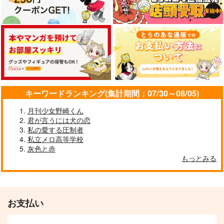
キーワードランキング(集計期間：07/30～08/05)
月刊少女野崎くん
君が言うには犬の恋
私の愛する圧制者
私立メロ高等学校
灰色と赤
もっとみる
お支払い