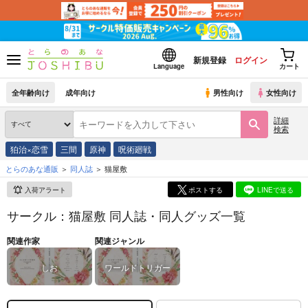
新規登録
ログイン
Language
カート
全年齢向け
成年向け
男性向け
女性向け
詳細
検索
狛治×恋雪
三間
原神
呪術廻戦
とらのあな通販
同人誌
猫屋敷
入荷アラート
ポストする
LINEで送る
サークル：猫屋敷 同人誌・同人グッズ一覧
関連作家
関連ジャンル
しお
ワールドトリガー