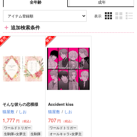
成年
全年齢
表示
3カ
2カ
1カ
追加検索条件
ラ
ラ
ラ
ム
ム
ム
表
表
表
示
示
示
そんな彼らの恋模様
Accident kiss
猫屋敷
/
しお
猫屋敷
/
しお
1,777
707
円
円
（税込）
（税込）
ワールドトリガー
ワールドトリガー
生駒隊×女夢主
生駒隊
オールキャラ×女夢主