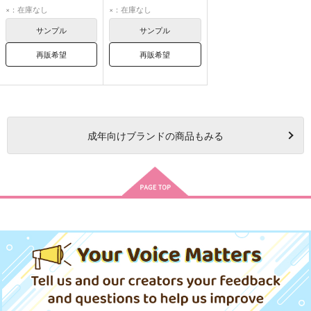
女夢主
×：在庫なし
×：在庫なし
サンプル
サンプル
再販希望
再販希望
成年
向けブランドの商品もみる