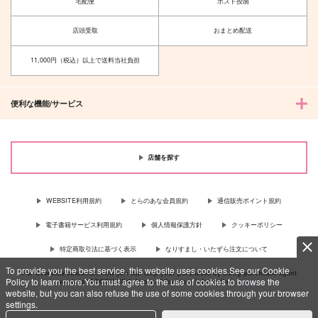
宅配便
ポスト投函
店頭受取
おまとめ配送
11,000円（税込）以上で送料当社負担
便利な機能/サービス
店舗を探す
WEBSITE利用規約
とらのあな会員規約
通信販売ポイント規約
電子書籍サービス利用規約
個人情報保護方針
クッキーポリシー
特定商取引法に基づく表示
なりすまし・いたずら注文について
To provide you the best service, this website uses cookies.See our Cookie
For Overseas customer, now you can ship your purchases by using purchases agent
Policy to learn more.You must agree to the use of cookies to browse the
services “AOCS”! Click {more…} for more information …
more
website, but you can also refuse the use of some cookies through your browser
settings.