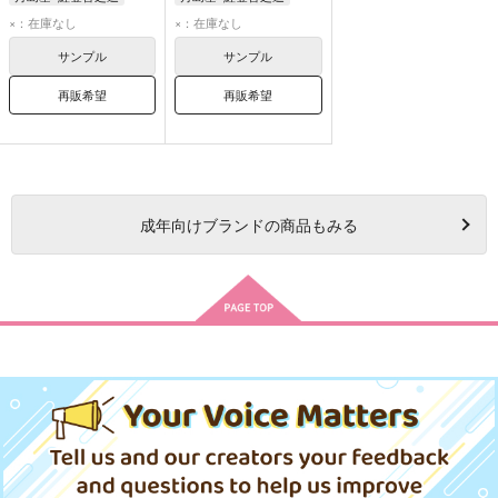
月島基
鯉登音之進
月島基
鯉登音之進
×：在庫なし
×：在庫なし
サンプル
サンプル
再販希望
再販希望
成年
向けブランドの商品もみる