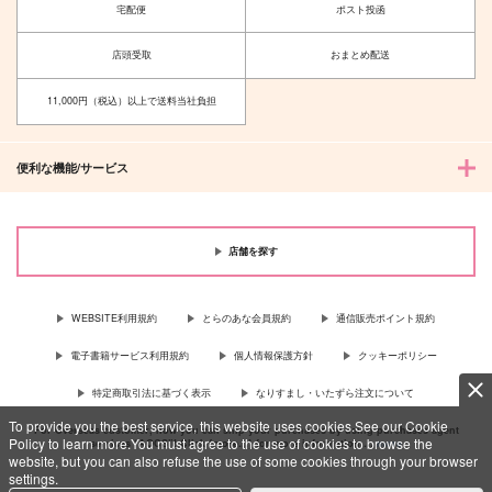
宅配便
ポスト投函
店頭受取
おまとめ配送
11,000円（税込）以上で送料当社負担
便利な機能/サービス
店舗を探す
WEBSITE利用規約
とらのあな会員規約
通信販売ポイント規約
電子書籍サービス利用規約
個人情報保護方針
クッキーポリシー
特定商取引法に基づく表示
なりすまし・いたずら注文について
To provide you the best service, this website uses cookies.See our Cookie
For Overseas customer, now you can ship your purchases by using purchases agent
Policy to learn more.You must agree to the use of cookies to browse the
services “AOCS”! Click {more…} for more information …
more
website, but you can also refuse the use of some cookies through your browser
settings.