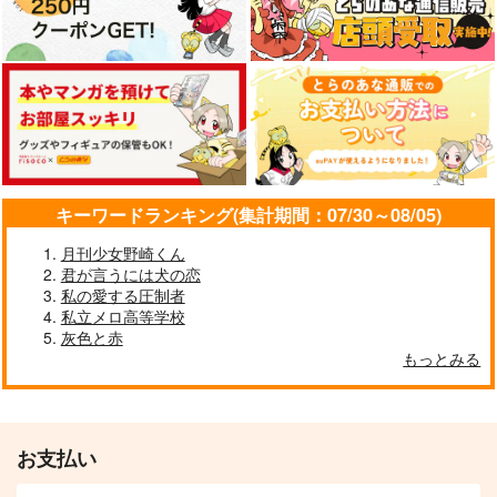
キーワードランキング(集計期間：07/30～08/05)
月刊少女野崎くん
君が言うには犬の恋
私の愛する圧制者
私立メロ高等学校
灰色と赤
もっとみる
お支払い