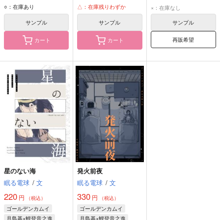
月島基
鯉登音之進
月島基
鯉登音之進
月島基
鯉登音之進
○：在庫あり
△：在庫残りわずか
×：在庫なし
サンプル
サンプル
サンプル
再販希望
カート
カート
星のない海
発火前夜
眠る電球
/
文
眠る電球
/
文
220
330
円
円
（税込）
（税込）
ゴールデンカムイ
ゴールデンカムイ
月島基×鯉登音之進
月島基×鯉登音之進