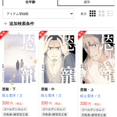
成年
全年齢
表示
3カ
2カ
1カ
追加検索条件
ラ
ラ
ラ
ム
ム
ム
表
表
表
示
示
示
恩寵・下
恩寵・中
恩寵・上
眠る電球
/
文
眠る電球
/
文
眠る電球
/
文
330
330
330
円
円
円
（税込）
（税込）
（税込）
ゴールデンカムイ
ゴールデンカムイ
ゴールデンカムイ
月島基×鯉登音之進
月島基×鯉登音之進
月島基×鯉登音之進