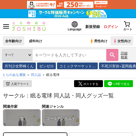
新規登録
ログイン
Language
カート
全年齢向け
成年向け
男性向け
女性向け
詳細
検索
月刊少女野崎くん
ゼンゼロ
コミックマーケット…
不死川実弥×冨岡義
とらのあな通販
同人誌
眠る電球
入荷アラート
ポストする
LINEで送る
サークル：眠る電球 同人誌・同人グッズ一覧
関連作家
関連ジャンル
文
ゴールデンカムイ