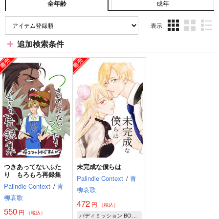
成年
全年齢
表示
3カ
2カ
1カ
追加検索条件
ラ
ラ
ラ
ム
ム
ム
表
表
表
示
示
示
つきあってないふた
未完成な僕らは
り もろもろ再録集
Palindle Context
/
青
Palindle Context
/
青
柳哀歌
柳哀歌
472
円
（税込）
550
円
（税込）
バディミッション BOND