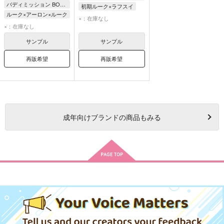
バディミッション BOND
初期ルーク×ラフスイ
ルーク×アーロン×ルーク
初期ルーク
ラフスイ
×：在庫なし
×：在庫なし
サンプル
サンプル
再販希望
再販希望
成年
向けブランドの商品もみる