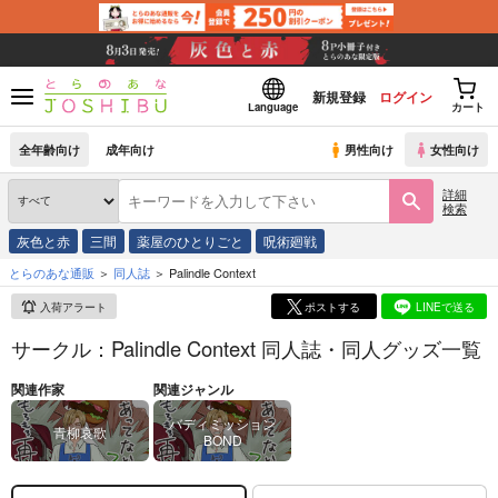
新規登録
ログイン
Language
カート
全年齢向け
成年向け
男性向け
女性向け
詳細
検索
灰色と赤
三間
薬屋のひとりごと
呪術廻戦
とらのあな通販
同人誌
Palindle Context
入荷アラート
ポストする
LINEで送る
サークル：Palindle Context 同人誌・同人グッズ一覧
関連作家
関連ジャンル
バディミッション
青柳哀歌
BOND