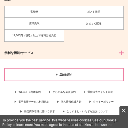
宅配便
ポスト投函
店頭受取
おまとめ配送
11,000円（税込）以上で送料当社負担
便利な機能/サービス
店舗を探す
WEBSITE利用規約
とらのあな会員規約
通信販売ポイント規約
電子書籍サービス利用規約
個人情報保護方針
クッキーポリシー
特定商取引法に基づく表示
なりすまし・いたずら注文について
To provide you the best service, this website uses cookies.See our Cookie
For Overseas customer, now you can ship your purchases by using purchases agent
Policy to learn more.You must agree to the use of cookies to browse the
services “AOCS”! Click {more…} for more information …
more