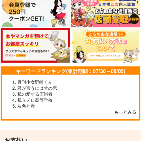
キーワードランキング(集計期間：07/30～08/05)
月刊少女野崎くん
君が言うには犬の恋
私の愛する圧制者
私立メロ高等学校
灰色と赤
もっとみる
お支払い