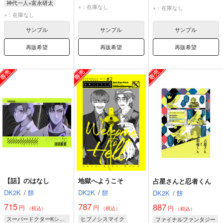
神代一人×富永研太
神代一人
富永研太
神代一人
富永研太
×：在庫なし
×：在庫なし
神代一人
富永研太
×：在庫なし
氷室俊介
サンプル
サンプル
サンプル
再販希望
再販希望
再販希望
【話】のはなし
地獄へようこそ
占星さんと忍者くん
DK2K
/
餅
DK2K
/
餅
DK2K
/
餅
715
787
887
円
円
円
（税込）
（税込）
（税込）
スーパードクターKシリーズ
ヒプノシスマイク
ファイナルファンタジー