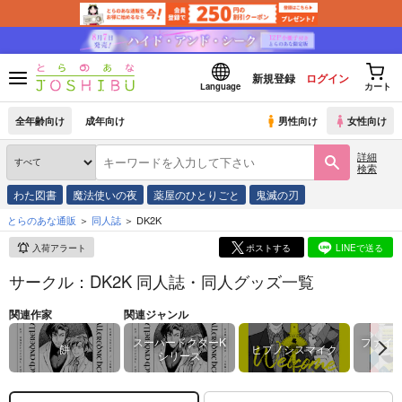
新規登録
ログイン
Language
カート
全年齢向け
成年向け
男性向け
女性向け
詳細
検索
わた図書
魔法使いの夜
薬屋のひとりごと
鬼滅の刃
とらのあな通販
同人誌
DK2K
入荷アラート
ポストする
LINEで送る
サークル：DK2K 同人誌・同人グッズ一覧
関連作家
関連ジャンル
スーパードクターK
ファイ
餅
ヒプノシスマイク
シリーズ