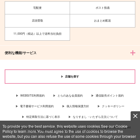
宅配便
ポスト投函
店頭受取
おまとめ配送
11,000円（税込）以上で送料当社負担
便利な機能/サービス
店舗を探す
WEBSITE利用規約
とらのあな会員規約
通信販売ポイント規約
電子書籍サービス利用規約
個人情報保護方針
クッキーポリシー
特定商取引法に基づく表示
なりすまし・いたずら注文について
To provide you the best service, this website uses cookies.See our Cookie
For Overseas customer, now you can ship your purchases by using purchases agent
Policy to learn more.You must agree to the use of cookies to browse the
services “AOCS”! Click {more…} for more information …
more
website, but you can also refuse the use of some cookies through your browser