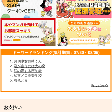
キーワードランキング(集計期間：07/30～08/05)
月刊少女野崎くん
君が言うには犬の恋
私の愛する圧制者
私立メロ高等学校
灰色と赤
もっとみる
お支払い