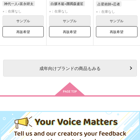
神代一人×富永研太
白膠木簓×躑躅森盧笙
占星術師×忍者
神代一人
富永研太
白膠木簓
躑躅森盧笙
×：在庫なし
×：在庫なし
×：在庫なし
サンプル
サンプル
サンプル
再販希望
再販希望
再販希望
成年
向けブランドの商品もみる