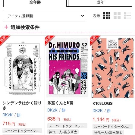
成年
全年齢
表示
3カ
2カ
1カ
追加検索条件
ラ
ラ
ラ
ム
ム
ム
表
表
表
示
示
示
シンデレラはかく語り
氷室くんとK富
K103LOGS
き
DK2K
/
餅
DK2K
/
餅
DK2K
/
餅
638
1,144
円
円
（税込）
（税込）
715
円
（税込）
スーパードクターKシリーズ
スーパードクターKシリーズ
スーパードクターKシリーズ
神代一人×富永研太
神代一人×富永研太