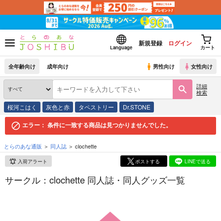
新規登録
ログイン
Language
カート
全年齢向け
成年向け
男性向け
女性向け
詳細
検索
桜河こはく
灰色と赤
タペストリー
Dr.STONE
エラー：
条件に一致する商品は見つかりませんでした。
とらのあな通販
同人誌
clochette
入荷アラート
ポストする
LINEで送る
サークル：clochette 同人誌・同人グッズ一覧