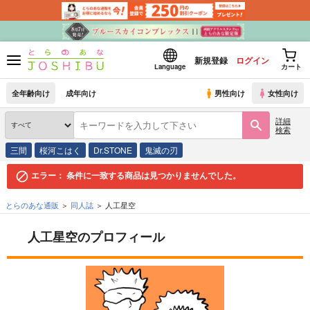
新規登録
ログイン
Language
カート
全年齢向け
成年向け
男性向け
女性向け
詳細
検索
三間
桜河こはく
Dr.STONE
鬼滅の刃
エラー：
条件に一致する商品は見つかりませんでした。
とらのあな通販
同人誌
人工星空
人工星空のプロフィール