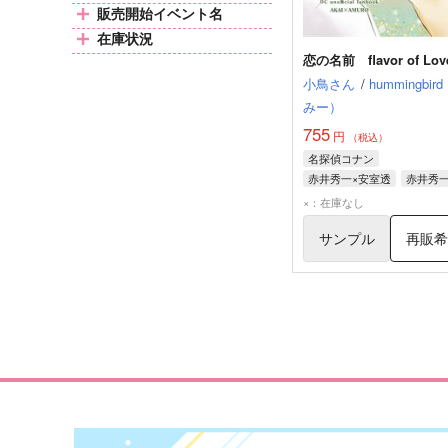
販売開始イベント名
在庫状況
恋の名前 flavor of Lov
小鳥さん
/
hummingbir
みー）
755
円
（税込）
名探偵コナン
赤井秀一×安室透
赤井秀
安室透
×：在庫なし
サンプル
再販