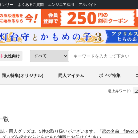
Bオンリー
よくあるご質問
エンジニア採用
アルバイト
女性向け
同人特集(オリジナル)
同人アイテム
ボドゲ特集
急上昇ワード:
一覧
人誌・同人グッズは、3件お取り扱いがございます。「
恋の名前 flavor of
人グッズを探すならとらのあな通販にお任せください。