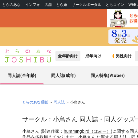
とらのあな
インフォ
店舗
とら婚
サークルポータル
とらコイン
WE
全年齢向け
成年向け
男性向け
同人誌(全年齢)
同人誌(成年)
同人特集(Vtuber)
とらのあな通販
同人誌
小鳥さん
サークル：小鳥さん 同人誌・同人グッズ
小鳥さん (関連作家：
hummingbird（はみー）
)に関する同
作品を多数揃えております。小鳥さん に関する同人誌・同