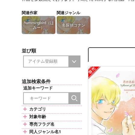
関連作家
関連ジャンル
hummingbird（は
名探偵コナン
みー）
並び順
追加検索条件
追加キーワード
カテゴリ
対象年齢
専売フラグ名
同人ジャンル名1