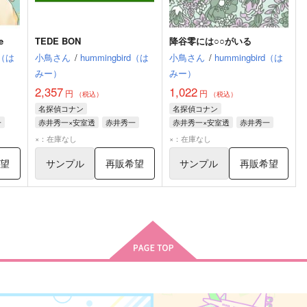
e
TEDE BON
降谷零には○○がいる
d（は
小鳥さん
/
hummingbird（は
小鳥さん
/
hummingbird（は
みー）
みー）
2,357
1,022
円
円
（税込）
（税込）
名探偵コナン
名探偵コナン
一
赤井秀一×安室透
赤井秀一
赤井秀一×安室透
赤井秀一
安室透
安室透
×：在庫なし
×：在庫なし
希望
サンプル
再販希望
サンプル
再販希望