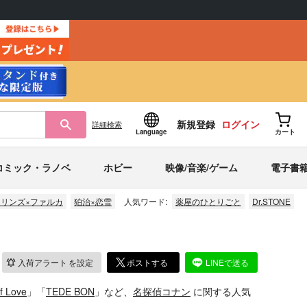
新規登録
ログイン
詳細
検索
Language
カート
コミック・ラノベ
ホビー
映像/音楽/ゲーム
電子書
フリンズ×ファルカ
狛治×恋雪
人気ワード:
薬屋のひとりごと
Dr.STONE
入荷アラート
を設定
ポストする
LINEで送る
 Love
」「
TEDE BON
」など、
名探偵コナン
に関する人気