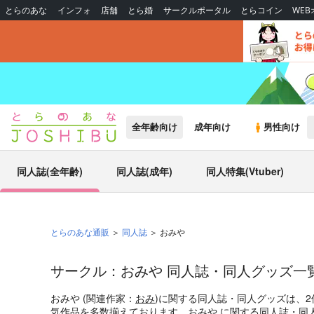
とらのあな
インフォ
店舗
とら婚
サークルポータル
とらコイン
WE
全年齢向け
成年向け
男性向け
同人誌(全年齢)
同人誌(成年)
同人特集(Vtuber)
とらのあな通販
同人誌
おみや
サークル：おみや 同人誌・同人グッズ一
おみや (関連作家：
おみ
)に関する同人誌・同人グッズは、
気作品を多数揃えております。おみや に関する同人誌・同