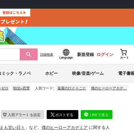
新規登録
ログイン
詳細
検索
Language
カート
コミック・ラノベ
ホビー
映像/音楽/ゲーム
電子書
ンゼロ
狛治×恋雪
人気ワード:
薬屋のひとりごと
僕のヒーローアカデ…
入荷アラート
を設定
ポストする
LINEで送る
えも甘い日々
」など、
僕のヒーローアカデミア
に関する人