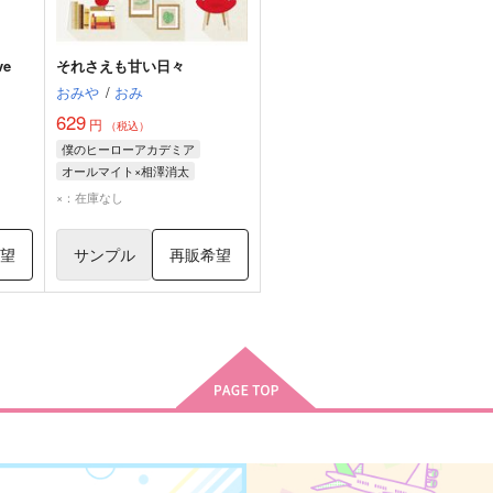
ve
それさえも甘い日々
おみや
/
おみ
629
円
（税込）
僕のヒーローアカデミア
オールマイト×相澤消太
オールマイト
相澤消太
×：在庫なし
希望
サンプル
再販希望