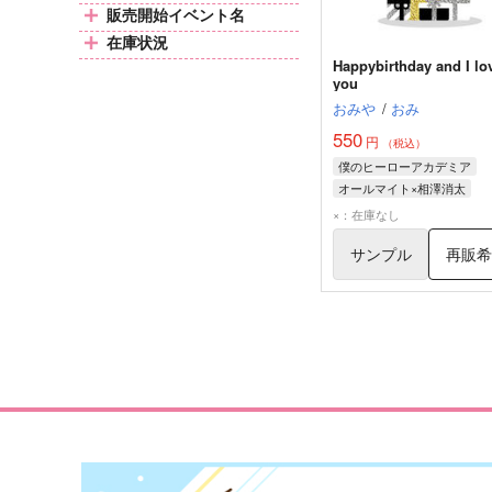
販売開始イベント名
在庫状況
Happybirthday and I lo
you
おみや
/
おみ
550
円
（税込）
僕のヒーローアカデミア
オールマイト×相澤消太
相澤消太
オールマイト
×：在庫なし
サンプル
再販