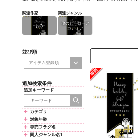
関連作家
関連ジャンル
僕のヒーローア
おみ
カデミア
並び順
追加検索条件
追加キーワード
カテゴリ
対象年齢
専売フラグ名
同人ジャンル名1