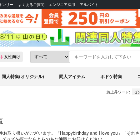
Bオンリー
よくあるご質問
エンジニア採用
アルバイト
女性向け
同人特集(オリジナル)
同人アイテム
ボドゲ特集
急上昇ワード:
ゼ
覧
2件お取り扱いがございます。「
Happybirthday and I love you
」「
それさ
人グッズを探すならとらのあな通販にお任せください。