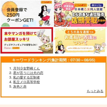
キーワードランキング(集計期間：07/30～08/05)
月刊少女野崎くん
君が言うには犬の恋
私の愛する圧制者
私立メロ高等学校
灰色と赤
もっとみる