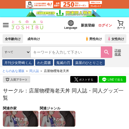
新規登録
ログイン
Language
カート
全年齢向け
成年向け
男性向け
女性向け
詳細
検索
月刊少女野崎くん
わた図書
鬼滅の刃
薬屋のひとりごと
とらのあな通販
同人誌
店屋物櫻海老天丼
入荷アラート
ポストする
LINEで送る
サークル：店屋物櫻海老天丼 同人誌・同人グッズ一
覧
関連作家
関連ジャンル
櫻天乃助
その他