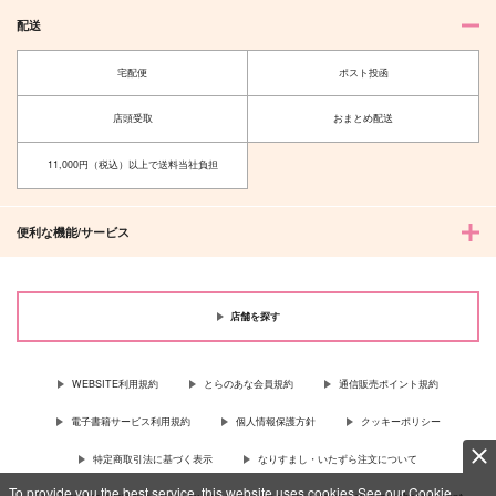
配送
宅配便
ポスト投函
店頭受取
おまとめ配送
11,000円（税込）以上で送料当社負担
便利な機能/サービス
店舗を探す
WEBSITE利用規約
とらのあな会員規約
通信販売ポイント規約
電子書籍サービス利用規約
個人情報保護方針
クッキーポリシー
特定商取引法に基づく表示
なりすまし・いたずら注文について
To provide you the best service, this website uses cookies.See our Cookie