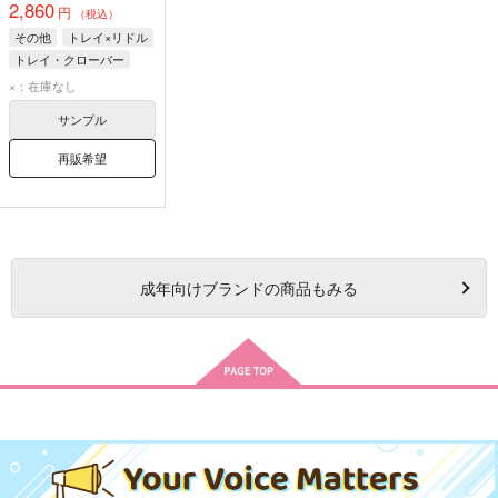
2,860
円
（税込）
その他
トレイ×リドル
トレイ・クローバー
リドル・ローズハート
×：在庫なし
サンプル
再販希望
成年
向けブランドの商品もみる