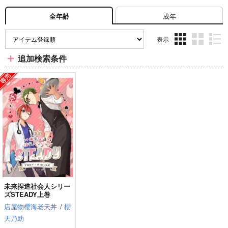
成年
全年齢
表示
3カ
2カ
1カ
追加検索条件
ラ
ラ
ラ
ム
ム
ム
表
表
表
示
示
示
未来捏造社会人シリー
ズSTEADY上巻
店屋物櫻海老天丼
/
櫻
天乃助