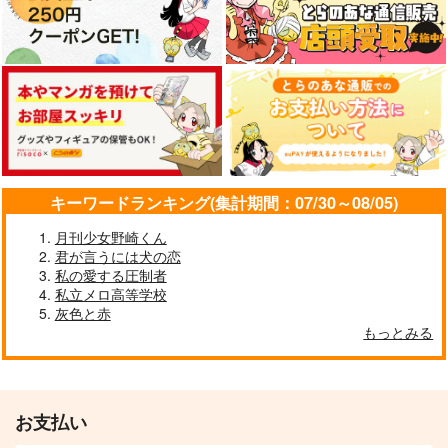
キーワードランキング(集計期間：07/30～08/05)
月刊少女野崎くん
君が言うには犬の恋
私の愛する圧制者
私立メロ高等学校
灰色と赤
もっとみる
お支払い