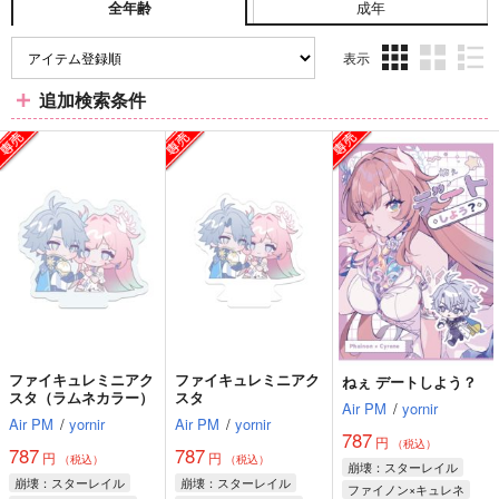
成年
全年齢
表示
3カ
2カ
1カ
追加検索条件
ラ
ラ
ラ
ム
ム
ム
表
表
表
示
示
示
ファイキュレミニアク
ファイキュレミニアク
ねぇ デートしよう？
スタ（ラムネカラー）
スタ
Air PM
/
yornir
Air PM
/
yornir
Air PM
/
yornir
787
円
（税込）
787
787
円
円
（税込）
（税込）
崩壊：スターレイル
崩壊：スターレイル
崩壊：スターレイル
ファイノン×キュレネ