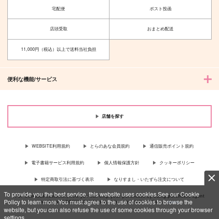
宅配便
ポスト投函
店頭受取
おまとめ配送
11,000円（税込）以上で送料当社負担
便利な機能/サービス
店舗を探す
WEBSITE利用規約
とらのあな会員規約
通信販売ポイント規約
電子書籍サービス利用規約
個人情報保護方針
クッキーポリシー
特定商取引法に基づく表示
なりすまし・いたずら注文について
To provide you the best service, this website uses cookies.See our Cookie
For Overseas customer, now you can ship your purchases by using purchases agent
Policy to learn more.You must agree to the use of cookies to browse the
services “AOCS”! Click {more…} for more information …
more
website, but you can also refuse the use of some cookies through your browser
settings.