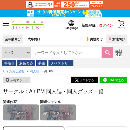
新規登録
ログイン
Language
カート
全年齢向け
成年向け
男性向け
女性向け
詳細
検索
特級α
灰色と赤
夢主
タペストリー
とらのあな通販
同人誌
Air PM
入荷アラート
ポストする
LINEで送る
サークル：Air PM 同人誌・同人グッズ一覧
関連作家
関連ジャンル
yornir
崩壊：スターレイル