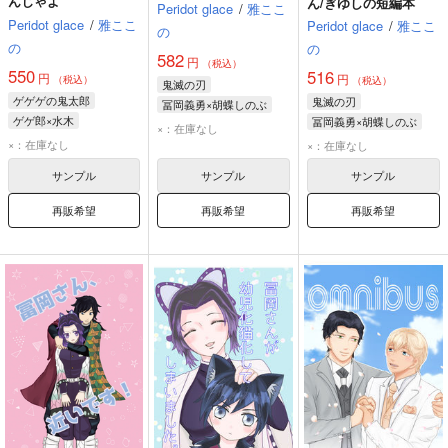
んじゃよ
ん/ぎゆしの短編本
Peridot glace
/
雅ここ
Peridot glace
/
雅ここ
Peridot glace
/
雅ここ
の
の
の
582
円
（税込）
550
516
円
円
（税込）
（税込）
鬼滅の刃
ゲゲゲの鬼太郎
鬼滅の刃
冨岡義勇×胡蝶しのぶ
ゲゲ郎×水木
冨岡義勇×胡蝶しのぶ
×：在庫なし
×：在庫なし
×：在庫なし
サンプル
サンプル
サンプル
再販希望
再販希望
再販希望