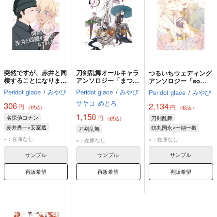
突然ですが、赤井と同
刀剣乱舞オールキャラ
つるいちウェディング
棲することになりまし
アンソロジー「まつ
アンソロジー「so
た。
り」
happy!」
Peridot glace
/
みやび
Peridot glace
/
みやび
Peridot glace
/
みやび
サヤコ
めとろ
306
2,134
円
円
（税込）
（税込）
1,150
名探偵コナン
円
刀剣乱舞
（税込）
赤井秀一×安室透
鶴丸国永×一期一振
刀剣乱舞
赤井秀一
安室透
×：在庫なし
×：在庫なし
×：在庫なし
サンプル
サンプル
サンプル
再販希望
再販希望
再販希望