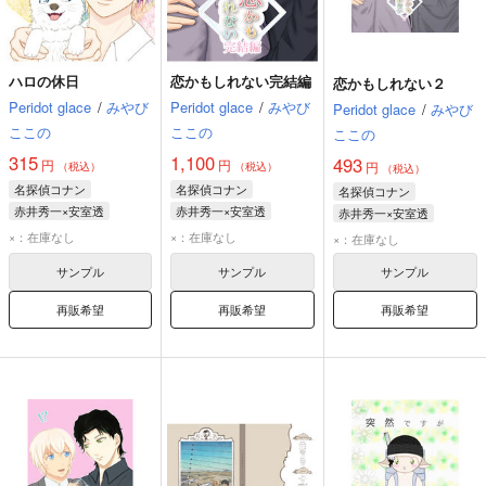
ハロの休日
恋かもしれない完結編
恋かもしれない２
Peridot glace
/
みやび
Peridot glace
/
みやび
Peridot glace
/
みやび
ここの
ここの
ここの
315
1,100
493
円
円
円
（税込）
（税込）
（税込）
名探偵コナン
名探偵コナン
名探偵コナン
赤井秀一×安室透
赤井秀一×安室透
赤井秀一×安室透
赤井秀一
安室透
赤井秀一
安室透
赤井秀一
安室透
×：在庫なし
×：在庫なし
×：在庫なし
サンプル
サンプル
サンプル
再販希望
再販希望
再販希望