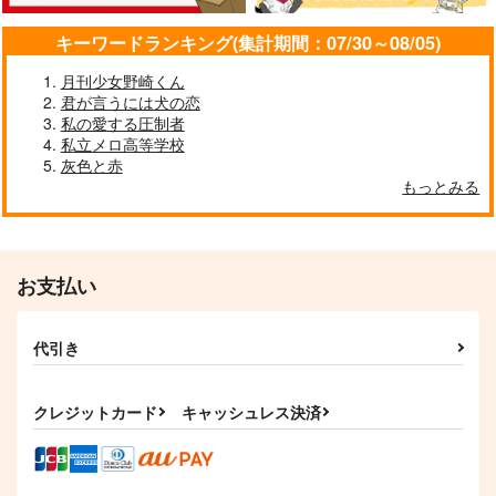
キーワードランキング(集計期間：07/30～08/05)
月刊少女野崎くん
君が言うには犬の恋
私の愛する圧制者
私立メロ高等学校
灰色と赤
もっとみる
お支払い
代引き
クレジットカード
キャッシュレス決済