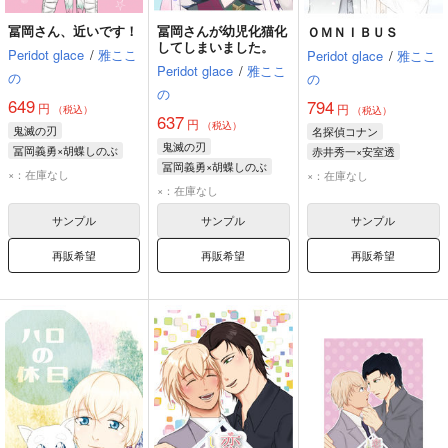
冨岡さん、近いです！
冨岡さんが幼児化猫化
ＯＭＮＩＢＵＳ
してしまいました。
Peridot glace
/
雅ここ
Peridot glace
/
雅ここ
Peridot glace
/
雅ここ
の
の
の
649
794
円
円
（税込）
（税込）
637
円
（税込）
鬼滅の刃
名探偵コナン
鬼滅の刃
冨岡義勇×胡蝶しのぶ
赤井秀一×安室透
冨岡義勇×胡蝶しのぶ
赤井秀一
安室透
×：在庫なし
×：在庫なし
冨岡義勇
胡蝶しのぶ
×：在庫なし
サンプル
サンプル
サンプル
再販希望
再販希望
再販希望