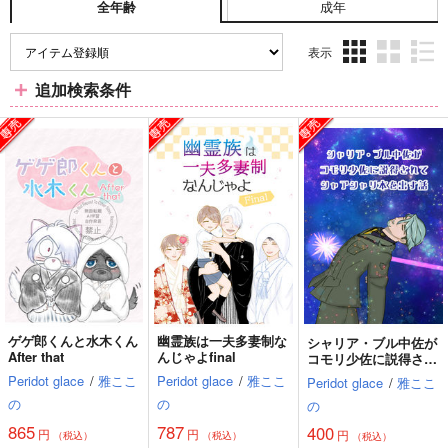
成年
全年齢
表示
3カ
2カ
1カ
追加検索条件
ラ
ラ
ラ
ム
ム
ム
表
表
表
示
示
示
ゲゲ郎くんと水木くん
幽霊族は一夫多妻制な
シャリア・ブル中佐が
After that
んじゃよfinal
コモリ少佐に説得され
て シャアシャリ本を
Peridot glace
/
雅ここ
Peridot glace
/
雅ここ
Peridot glace
/
雅ここ
出す話
の
の
の
865
787
400
円
円
円
（税込）
（税込）
（税込）