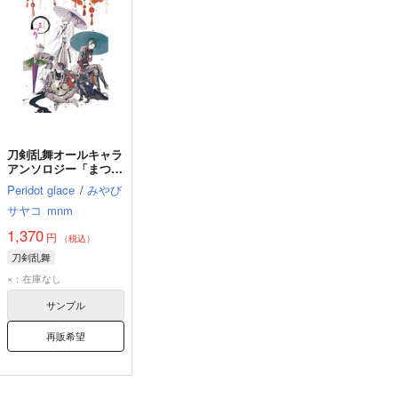
刀剣乱舞オールキャラ
アンソロジー「まつ
り」
Peridot glace
/
みやび
サヤコ
mnm
1,370
円
（税込）
刀剣乱舞
×：在庫なし
サンプル
再販希望