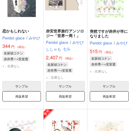
恋かもしれない
赤安世界旅行アンソロ
突然ですが赤井が羊に
ジー「世界一周！」
なりました
Peridot glace
/
みやび
Peridot glace
/
みやび
Peridot glace
/
みやび
344
円
（税込）
ししゃも
七斗
515
円
（税込）
名探偵コナン
2,407
円
名探偵コナン
（税込）
赤井秀一×安室透
赤井秀一×安室透
名探偵コナン
赤井秀一
安室透
×：在庫なし
赤井秀一
安室透
赤井秀一×安室透
×：在庫なし
赤井秀一
安室透
×：在庫なし
サンプル
サンプル
サンプル
再販希望
再販希望
再販希望