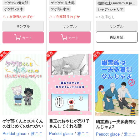
ゲゲゲの鬼太郎
ゲゲゲの鬼太郎
機動戦士GundamGQuuuuuuX
ゲゲ郎×水木
ゲゲ郎×水木
シャア×シャリア
△：在庫残りわずか
△：在庫残りわずか
×：在庫なし
サンプル
サンプル
サンプル
再販希望
カート
カート
ゲゲ郎くんと水木くん
目玉のおやじが売り子
幽霊族は一夫多妻制な
のはじめてのおつかい
さんしてくれる話
んじゃよ2
Peridot glace
/
雅ここ
Peridot glace
/
雅ここ
Peridot glace
/
雅ここ