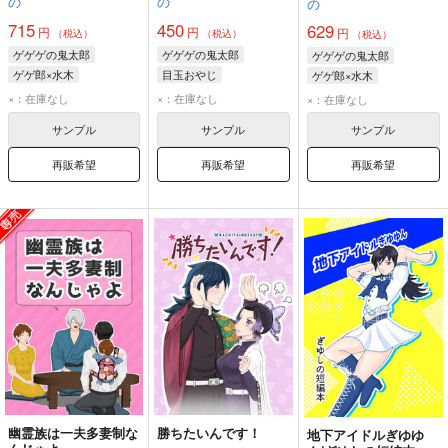
の
の
の
715
450
629
円
円
円
（税込）
（税込）
（税込）
ゲゲゲの鬼太郎
ゲゲゲの鬼太郎
ゲゲゲの鬼太郎
ゲゲ郎×水木
目玉おやじ
ゲゲ郎×水木
×：在庫なし
×：在庫なし
×：在庫なし
サンプル
サンプル
サンプル
再販希望
再販希望
再販希望
幽霊族は一夫多妻制な
勝ちたいんです！
地下アイドルぎゆゆ