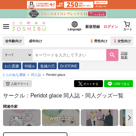
新規登録
ログイン
Language
カート
全年齢向け
成年向け
男性向け
女性向け
詳細
検索
わた図書
特級α
鬼滅の刃
Dr.STONE
とらのあな通販
同人誌
Peridot glace
入荷アラート
ポストする
LINEで送る
サークル：Peridot glace 同人誌・同人グッズ一覧
関連作家
雅ここの
みやびここの
みやび
し