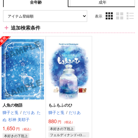
成年
全年齢
表示
3カ
2カ
1カ
追加検索条件
ラ
ラ
ラ
ム
ム
ム
表
表
表
示
示
示
人魚の物語
もふもふのひ
獅子と兎
/
だりあ
た
獅子と兎
/
だりあ
ぬ
杉神 美耶子
880
円
（税込）
1,650
円
本好きの下剋上
（税込）
フェルディナンド×ローゼマイン
本好きの下剋上