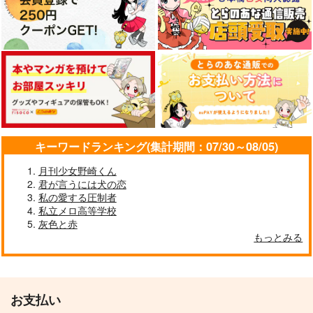
キーワードランキング(集計期間：07/30～08/05)
月刊少女野崎くん
君が言うには犬の恋
私の愛する圧制者
私立メロ高等学校
灰色と赤
もっとみる
お支払い