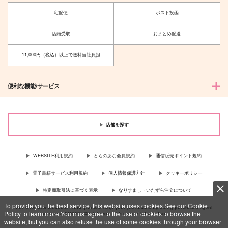
宅配便
ポスト投函
店頭受取
おまとめ配送
11,000円（税込）以上で送料当社負担
便利な機能/サービス
店舗を探す
WEBSITE利用規約
とらのあな会員規約
通信販売ポイント規約
電子書籍サービス利用規約
個人情報保護方針
クッキーポリシー
特定商取引法に基づく表示
なりすまし・いたずら注文について
To provide you the best service, this website uses cookies.See our Cookie
For Overseas customer, now you can ship your purchases by using purchases agent
Policy to learn more.You must agree to the use of cookies to browse the
services “AOCS”! Click {more…} for more information …
more
website, but you can also refuse the use of some cookies through your browser