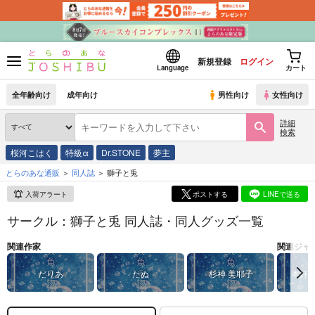
新規登録
ログイン
Language
カート
全年齢向け
成年向け
男性向け
女性向け
詳細
検索
桜河こはく
特級α
Dr.STONE
夢主
とらのあな通販
同人誌
獅子と兎
入荷アラート
ポストする
LINEで送る
サークル：獅子と兎 同人誌・同人グッズ一覧
関連作家
関連ジャ
だりあ
たぬ
杉神 美耶子
本好