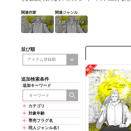
関連作家
関連ジャンル
人狼ジャッジメ
カウンター
ント
並び順
追加検索条件
追加キーワード
カテゴリ
対象年齢
専売フラグ名
同人ジャンル名1