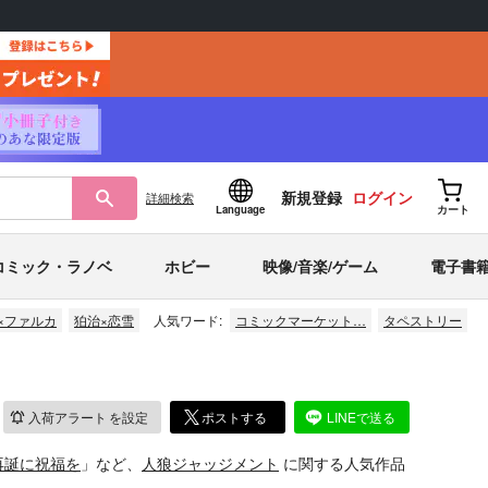
新規登録
ログイン
詳細
検索
Language
カート
コミック・ラノベ
ホビー
映像/音楽/ゲーム
電子書
×ファルカ
狛治×恋雪
人気ワード:
コミックマーケット…
タペストリー
入荷アラート
を設定
ポストする
LINEで送る
再誕に祝福を
」など、
人狼ジャッジメント
に関する人気作品