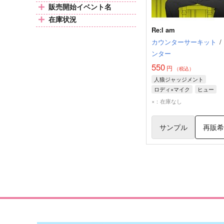
販売開始イベント名
在庫状況
Re:I am
カウンターサーキット
/
ンター
550
円
（税込）
人狼ジャッジメント
ロディ×マイク
ヒュー
ロディ
マイク
×：在庫なし
サンプル
再販