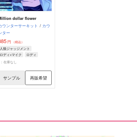
Million dollar flower
カウンターサーキット
/
カウ
ンター
385
円
（税込）
人狼ジャッジメント
ロディ×マイク
ロディ
マイク
×：在庫なし
サンプル
再販希望