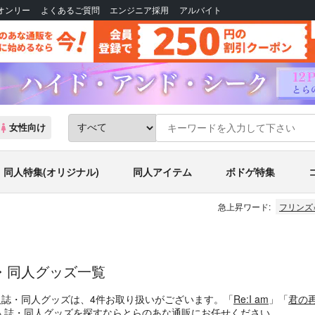
Bオンリー
よくあるご質問
エンジニア採用
アルバイト
女性向け
同人特集(オリジナル)
同人アイテム
ボドゲ特集
急上昇ワード:
フリンズ
・同人グッズ一覧
人誌・同人グッズは、4件お取り扱いがございます。「
Re:I am
」「
君の
人誌・同人グッズを探すならとらのあな通販にお任せください。