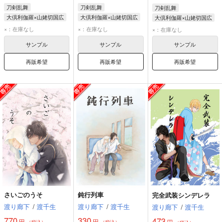
刀剣乱舞
刀剣乱舞
刀剣乱舞
大倶利伽羅×山姥切国広
大倶利伽羅×山姥切国広
大倶利伽羅×山姥切国広
大倶利伽羅
大倶利伽羅
大倶利伽羅
×：在庫なし
×：在庫なし
×：在庫なし
山姥切国広
山姥切国広
山姥切国広
サンプル
サンプル
サンプル
再販希望
再販希望
再販希望
さいごのうそ
鈍行列車
完全武装シンデレラ
渡り廊下
/
渡千生
渡り廊下
/
渡千生
渡り廊下
/
渡千生
770
330
473
円
円
円
（税込）
（税込）