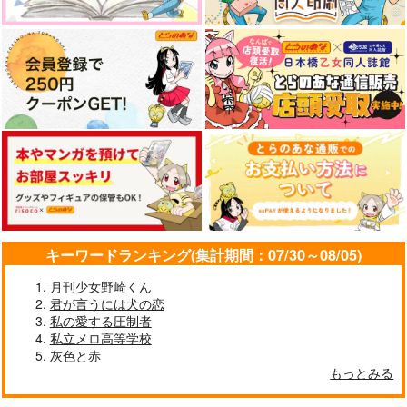
キーワードランキング(集計期間：07/30～08/05)
月刊少女野崎くん
君が言うには犬の恋
私の愛する圧制者
私立メロ高等学校
灰色と赤
もっとみる