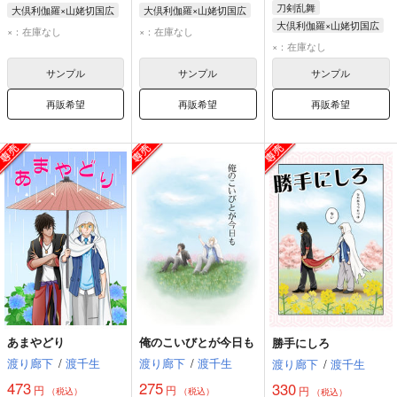
刀剣乱舞
大倶利伽羅×山姥切国広
大倶利伽羅×山姥切国広
大倶利伽羅×山姥切国広
大倶利伽羅
大倶利伽羅
×：在庫なし
×：在庫なし
大倶利伽羅
山姥切国広
山姥切国広
×：在庫なし
山姥切国広
サンプル
サンプル
サンプル
再販希望
再販希望
再販希望
あまやどり
俺のこいびとが今日も
勝手にしろ
渡り廊下
/
渡千生
渡り廊下
/
渡千生
渡り廊下
/
渡千生
473
275
330
円
円
円
（税込）
（税込）
（税込）