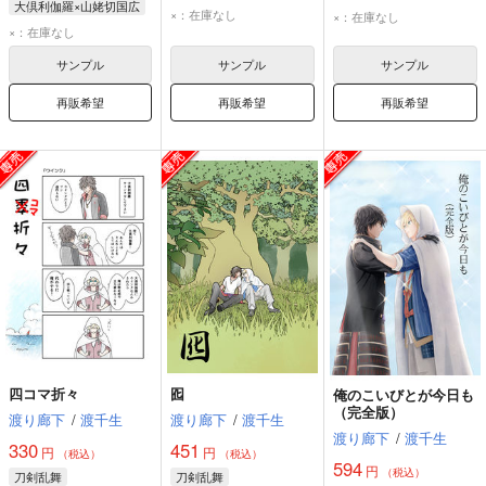
大倶利伽羅×山姥切国広
大倶利伽羅
大倶利伽羅
×：在庫なし
×：在庫なし
大倶利伽羅
×：在庫なし
山姥切国広
山姥切国広
山姥切国広
サンプル
サンプル
サンプル
再販希望
再販希望
再販希望
四コマ折々
囮
俺のこいびとが今日も
（完全版）
渡り廊下
/
渡千生
渡り廊下
/
渡千生
渡り廊下
/
渡千生
330
451
円
円
（税込）
（税込）
594
円
（税込）
刀剣乱舞
刀剣乱舞