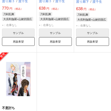
渡り廊下
/
渡千生
渡り廊下
/
渡千生
渡り廊下
/
渡千生
770
638
638
円
円
円
（税込）
（税込）
（税込）
刀剣乱舞
刀剣乱舞
刀剣乱舞
大倶利伽羅×山姥切国広
大倶利伽羅×山姥切国広
大倶利伽羅×山姥切国広
大倶利伽羅
大倶利伽羅
大倶利伽羅
×：在庫なし
×：在庫なし
×：在庫なし
山姥切国広
山姥切国広
山姥切国広
サンプル
サンプル
サンプル
再販希望
再販希望
再販希望
不意討ち