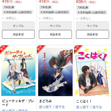
418
418
638
円
円
円
（税込）
（税込）
（税込）
刀剣乱舞
刀剣乱舞
刀剣乱舞
大倶利伽羅×山姥切国広
大倶利伽羅×山姥切国広
大倶利伽羅×山姥切国広
大倶利伽羅
大倶利伽羅
大倶利伽羅
×：在庫なし
×：在庫なし
×：在庫なし
山姥切国広
山姥切国広
山姥切国広
サンプル
サンプル
サンプル
再販希望
再販希望
再販希望
ビューティ＆ザ・ブレ
まどろみ
こくはく！
ード
渡り廊下
/
渡千生
渡り廊下
/
渡千生
渡り廊下
/
渡千生