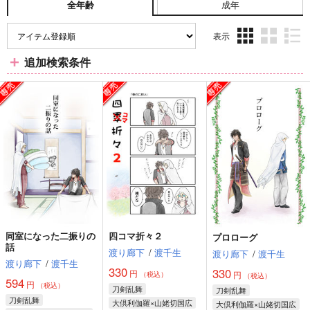
成年
全年齢
表示
3カ
2カ
1カ
追加検索条件
ラ
ラ
ラ
ム
ム
ム
表
表
表
示
示
示
同室になった二振りの
四コマ折々２
プロローグ
話
渡り廊下
/
渡千生
渡り廊下
/
渡千生
渡り廊下
/
渡千生
330
330
円
円
（税込）
（税込）
594
円
（税込）
刀剣乱舞
刀剣乱舞
刀剣乱舞
大倶利伽羅×山姥切国広
大倶利伽羅×山姥切国広