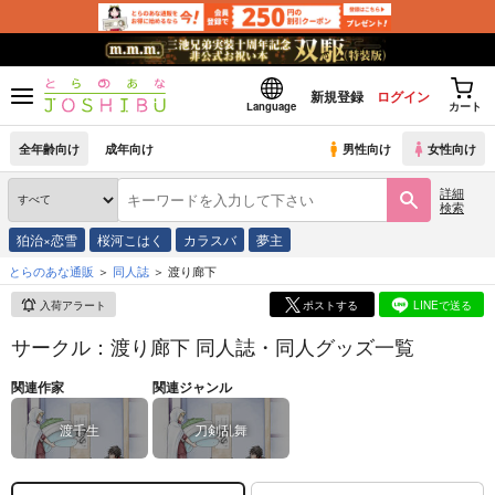
新規登録
ログイン
Language
カート
全年齢向け
成年向け
男性向け
女性向け
詳細
検索
狛治×恋雪
桜河こはく
カラスバ
夢主
とらのあな通販
同人誌
渡り廊下
入荷アラート
ポストする
LINEで送る
サークル：渡り廊下 同人誌・同人グッズ一覧
関連作家
関連ジャンル
渡千生
刀剣乱舞