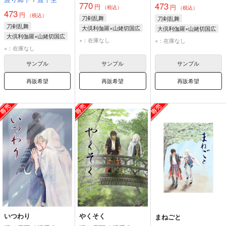
770
473
円
円
（税込）
（税込）
473
円
（税込）
刀剣乱舞
刀剣乱舞
刀剣乱舞
大倶利伽羅×山姥切国広
大倶利伽羅×山姥切国広
大倶利伽羅×山姥切国広
大倶利伽羅
大倶利伽羅
×：在庫なし
×：在庫なし
大倶利伽羅
×：在庫なし
山姥切国広
山姥切国広
山姥切国広
サンプル
サンプル
サンプル
再販希望
再販希望
再販希望
いつわり
やくそく
まねごと