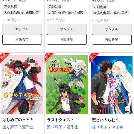
（税込）
刀剣乱舞
刀剣乱舞
刀剣乱舞
大倶利伽羅×山姥切国広
大倶利伽羅×山姥切国広
大倶利伽羅×山姥切国広
大倶利伽羅
大倶利伽羅
大倶利伽羅
×：在庫なし
×：在庫なし
×：在庫なし
山姥切国広
山姥切国広
山姥切国広
サンプル
サンプル
サンプル
再販希望
再販希望
再販希望
はじめての＊＊＊
ラストクエスト
恋というらむ？
渡り廊下
/
渡千生
渡り廊下
/
渡千生
渡り廊下
/
渡千生