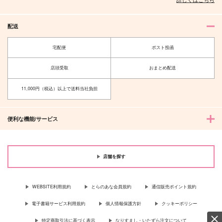
配送
宅配便
ポスト投函
店頭受取
おまとめ配送
11,000円（税込）以上で送料当社負担
便利な機能/サービス
店舗を探す
WEBSITE利用規約
とらのあな会員規約
通信販売ポイント規約
電子書籍サービス利用規約
個人情報保護方針
クッキーポリシー
特定商取引法に基づく表示
なりすまし・いたずら注文について