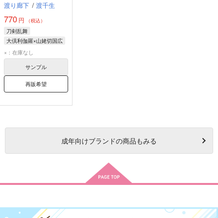
渡り廊下
/
渡千生
770
円
（税込）
刀剣乱舞
大倶利伽羅×山姥切国広
大倶利伽羅
×：在庫なし
山姥切国広
サンプル
再販希望
成年
向けブランドの商品もみる