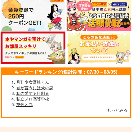
キーワードランキング(集計期間：07/30～08/05)
月刊少女野崎くん
君が言うには犬の恋
私の愛する圧制者
私立メロ高等学校
灰色と赤
もっとみる