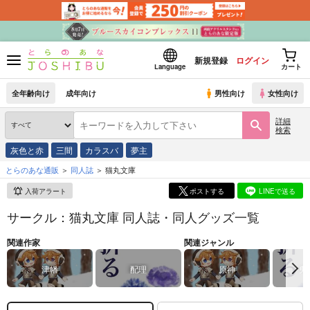
新規登録
ログイン
Language
カート
全年齢向け
成年向け
男性向け
女性向け
詳細
検索
灰色と赤
三間
カラスバ
夢主
とらのあな通販
同人誌
猫丸文庫
入荷アラート
ポストする
LINEで送る
サークル：猫丸文庫 同人誌・同人グッズ一覧
関連作家
関連ジャンル
津幡
配理
原神
鬼