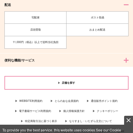
配送
宅配便
ポスト投函
店頭受取
おまとめ配送
11,000円（税込）以上で送料当社負担
便利な機能/サービス
店舗を探す
WEBSITE利用規約
とらのあな会員規約
通信販売ポイント規約
電子書籍サービス利用規約
個人情報保護方針
クッキーポリシー
特定商取引法に基づく表示
なりすまし・いたずら注文について
To provide you the best service, this website uses cookies.See our Cookie
For Overseas customer, now you can ship your purchases by using purchases agent