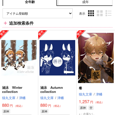
成年
全年齢
表示
3カ
2カ
1カ
追加検索条件
ラ
ラ
ラ
ム
ム
ム
表
表
表
示
示
示
涵泳 Winter
涵泳 Autumn
餐
collection
collection
猫丸文庫
/
津幡
猫丸文庫
/
津幡
猫丸文庫
/
津幡
1,257
円
（税込）
880
880
円
円
（税込）
（税込）
原神
空
原神
原神
×：在庫なし