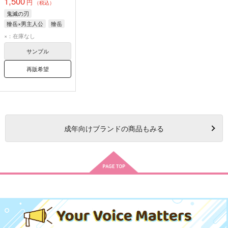
1,500
円
（税込）
鬼滅の刃
獪岳×男主人公
獪岳
×：在庫なし
サンプル
再販希望
成年
向けブランドの商品もみる