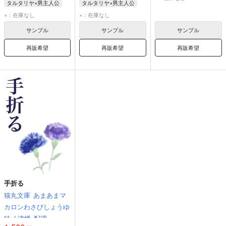
タルタリヤ×男主人公
タルタリヤ×男主人公
タルタリヤ
タルタリヤ
×：在庫なし
×：在庫なし
サンプル
サンプル
サンプル
再販希望
再販希望
再販希望
手折る
猫丸文庫
あまあまマ
カロンわさびしょうゆ
味
/
津幡
配理