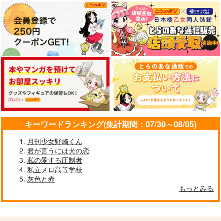
キーワードランキング(集計期間：07/30～08/05)
月刊少女野崎くん
君が言うには犬の恋
私の愛する圧制者
私立メロ高等学校
灰色と赤
もっとみる