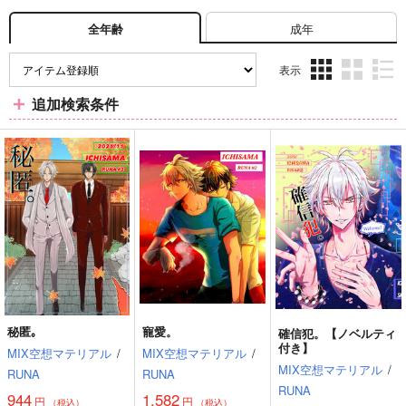
成年
全年齢
表示
3カ
2カ
1カ
追加検索条件
ラ
ラ
ラ
ム
ム
ム
表
表
表
示
示
示
秘匿｡
寵愛。
確信犯。【ノベルティ
付き】
MIX空想マテリアル
/
MIX空想マテリアル
/
MIX空想マテリアル
/
RUNA
RUNA
RUNA
944
1,582
円
円
（税込）
（税込）