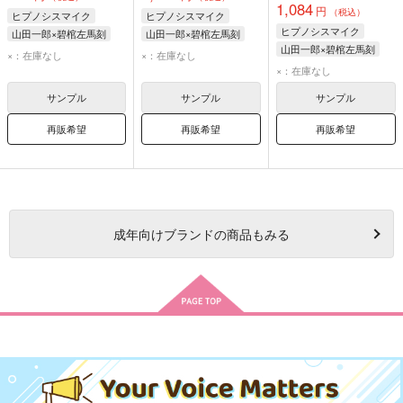
1,084
円
（税込）
ヒプノシスマイク
ヒプノシスマイク
ヒプノシスマイク
山田一郎×碧棺左馬刻
山田一郎×碧棺左馬刻
山田一郎×碧棺左馬刻
碧棺左馬刻
山田一郎
碧棺左馬刻
山田一郎
×：在庫なし
×：在庫なし
山田一郎
碧棺左馬刻
×：在庫なし
サンプル
サンプル
サンプル
再販希望
再販希望
再販希望
成年
向けブランドの商品もみる