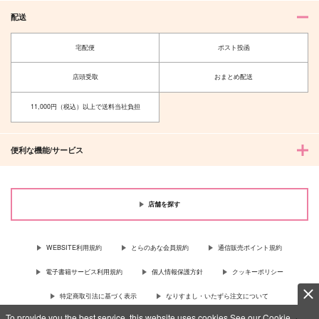
配送
宅配便
ポスト投函
店頭受取
おまとめ配送
11,000円（税込）以上で送料当社負担
便利な機能/サービス
店舗を探す
WEBSITE利用規約
とらのあな会員規約
通信販売ポイント規約
電子書籍サービス利用規約
個人情報保護方針
クッキーポリシー
特定商取引法に基づく表示
なりすまし・いたずら注文について
To provide you the best service, this website uses cookies.See our Cookie