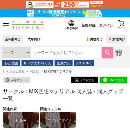
新規登録
ログイン
Language
カート
全年齢向け
成年向け
男性向け
女性向け
詳細
検索
わた図書
月刊少女野崎くん
鬼滅の刃
Dr.STONE
とらのあな通販
同人誌
MIX空想マテリアル
入荷アラート
ポストする
LINEで送る
サークル：MIX空想マテリアル 同人誌・同人グッズ
一覧
関連作家
関連ジャンル
RUNA
ヒプノシスマイク