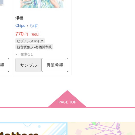
澪標
Chipo
/
ちぽ
770
円
（税込）
ヒプノシスマイク
観音坂独歩×有栖川帝統
有栖川帝統
観音坂独歩
×：在庫なし
希望
サンプル
再販希望