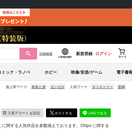
新規登録
ログイン
詳細
検索
Language
カート
コミック・ラノベ
ホビー
映像/音楽/ゲーム
電子書
急上昇ワード:
灰色と赤
ゼンゼロ
人気ワード:
タペストリー
原神
入荷アラート
を設定
ポストする
LINEで送る
ク
に関する人気作品を多数揃えております。Chipo に関する