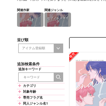
関連作家
関連ジャンル
ヒプノシスマイ
ちぽ
ク
並び順
追加検索条件
追加キーワード
カテゴリ
対象年齢
専売フラグ名
同人ジャンル名1