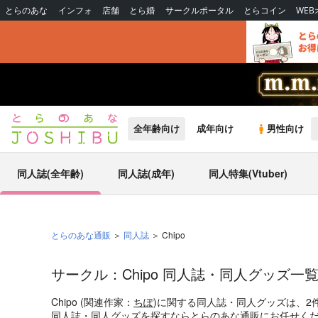
とらのあな
インフォ
店舗
とら婚
サークルポータル
とらコイン
WE
全年齢向け
成年向け
男性向け
同人誌(全年齢)
同人誌(成年)
同人特集(Vtuber)
とらのあな通販
同人誌
Chipo
サークル：Chipo 同人誌・同人グッズ一
Chipo (関連作家：
ちぽ
)に関する同人誌・同人グッズは、2
同人誌・同人グッズを探すならとらのあな通販にお任せく