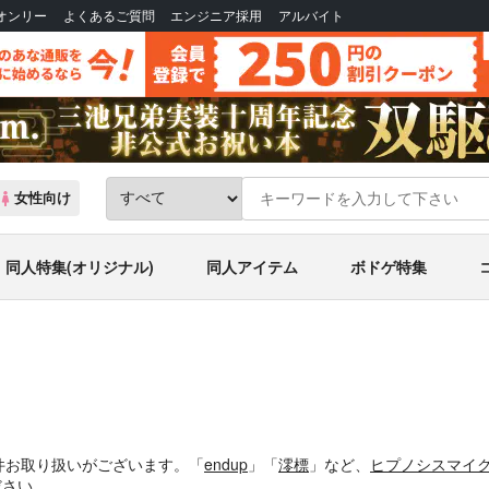
Bオンリー
よくあるご質問
エンジニア採用
アルバイト
女性向け
同人特集(オリジナル)
同人アイテム
ボドゲ特集
覧
件お取り扱いがございます。「
endup
」「
澪標
」など、
ヒプノシスマイ
ださい。