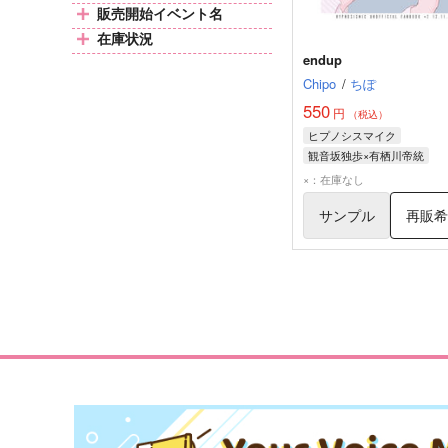
販売開始イベント名
在庫状況
endup
Chipo
/
ちぽ
550
円
（税込）
ヒプノシスマイク
観音坂独歩×有栖川帝統
有栖川帝統
観音坂独歩
×：在庫なし
サンプル
再販