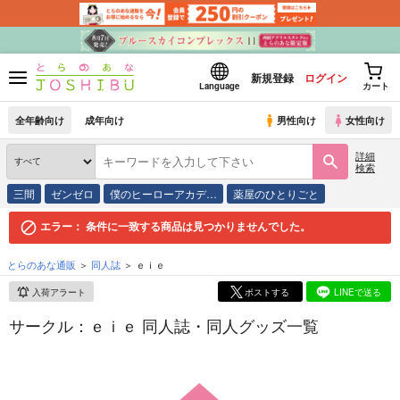
新規登録
ログイン
Language
カート
全年齢向け
成年向け
男性向け
女性向け
詳細
検索
三間
ゼンゼロ
僕のヒーローアカデ…
薬屋のひとりごと
エラー：
条件に一致する商品は見つかりませんでした。
とらのあな通販
同人誌
ｅｉｅ
入荷アラート
ポストする
LINEで送る
サークル：ｅｉｅ 同人誌・同人グッズ一覧