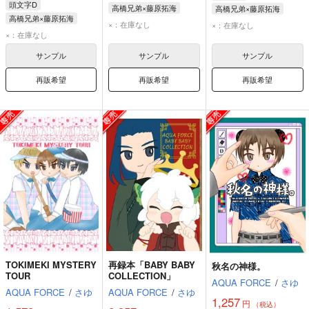
頭文字D
高橋兄弟×藤原拓海
高橋兄弟×藤原拓海
高橋兄弟×藤原拓海
藤原拓海
高橋涼介
藤原拓海
高橋涼介
×：在庫なし
×：在庫なし
藤原拓海
高橋涼介
×：在庫なし
高橋啓介
高橋啓介
高橋啓介
サンプル
サンプル
サンプル
再販希望
再販希望
再販希望
TOKIMEKI MYSTERY
再録本「BABY BABY
秋名の神様。
TOUR
COLLECTION」
AQUA FORCE
/
さゆ
AQUA FORCE
/
さゆ
AQUA FORCE
/
さゆ
1,257
円
（税込）