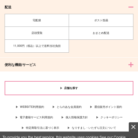
配送
宅配便
ポスト投函
店頭受取
おまとめ配送
11,000円（税込）以上で送料当社負担
便利な機能/サービス
店舗を探す
WEBSITE利用規約
とらのあな会員規約
通信販売ポイント規約
電子書籍サービス利用規約
個人情報保護方針
クッキーポリシー
特定商取引法に基づく表示
なりすまし・いたずら注文について
To provide you the best service, this website uses cookies.See our Cookie