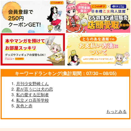
キーワードランキング(集計期間：07/30～08/05)
月刊少女野崎くん
君が言うには犬の恋
私の愛する圧制者
私立メロ高等学校
灰色と赤
もっとみる