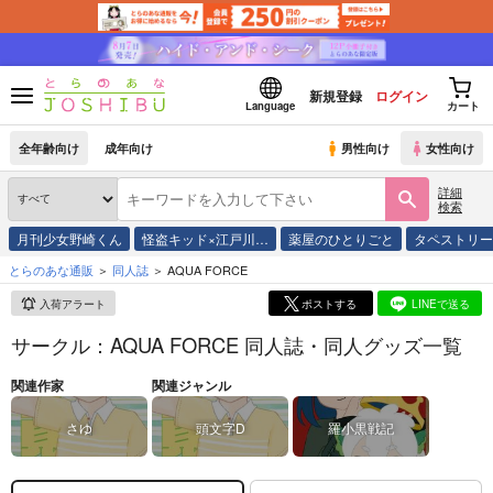
新規登録
ログイン
Language
カート
全年齢向け
成年向け
男性向け
女性向け
詳細
検索
月刊少女野崎くん
怪盗キッド×江戸川…
薬屋のひとりごと
タペストリ
とらのあな通販
同人誌
AQUA FORCE
入荷アラート
ポストする
LINEで送る
サークル：AQUA FORCE 同人誌・同人グッズ一覧
関連作家
関連ジャンル
さゆ
頭文字D
羅小黒戦記