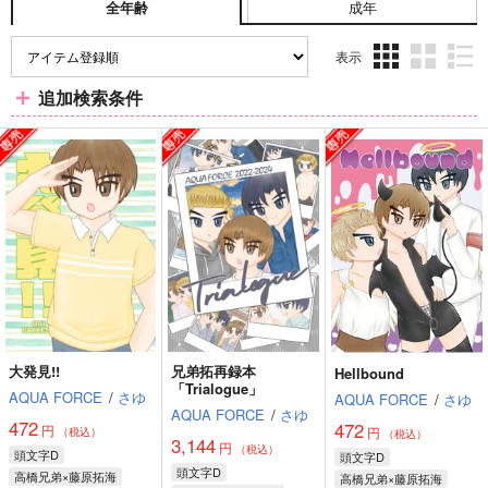
成年
全年齢
表示
3カ
2カ
1カ
追加検索条件
ラ
ラ
ラ
ム
ム
ム
表
表
表
示
示
示
大発見!!
兄弟拓再録本
Hellbound
「Trialogue」
AQUA FORCE
/
さゆ
AQUA FORCE
/
さゆ
AQUA FORCE
/
さゆ
472
472
円
円
（税込）
（税込）
3,144
円
（税込）
頭文字D
頭文字D
頭文字D
高橋兄弟×藤原拓海
高橋兄弟×藤原拓海