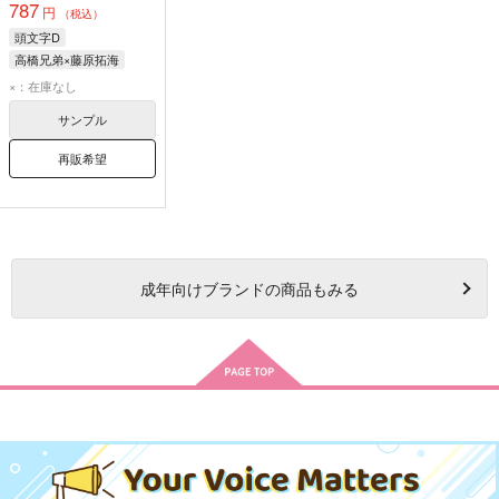
787
円
（税込）
頭文字D
高橋兄弟×藤原拓海
藤原拓海
高橋涼介
×：在庫なし
高橋啓介
サンプル
再販希望
成年
向けブランドの商品もみる