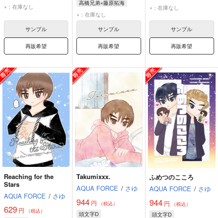
高橋兄弟×藤原拓海
藤原拓海
高橋涼介
藤原拓海
高橋涼介
×：在庫なし
×：在庫なし
藤原拓海
高橋涼介
×：在庫なし
高橋啓介
高橋啓介
高橋啓介
サンプル
サンプル
サンプル
再販希望
再販希望
再販希望
Reaching for the
Takumixxx.
ふめつのこころ
Stars
AQUA FORCE
/
さゆ
AQUA FORCE
/
さゆ
AQUA FORCE
/
さゆ
944
944
円
円
（税込）
（税込）
629
円
（税込）
頭文字D
頭文字D