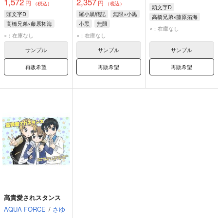
1,572
2,357
円
円
（税込）
（税込）
頭文字D
頭文字D
羅小黒戦記
無限×小黒
高橋兄弟×藤原拓海
高橋兄弟×藤原拓海
小黒
無限
藤原拓海
高橋涼介
×：在庫なし
藤原拓海
高橋涼介
×：在庫なし
×：在庫なし
高橋啓介
高橋啓介
サンプル
サンプル
サンプル
再販希望
再販希望
再販希望
高貴愛されスタンス
AQUA FORCE
/
さゆ