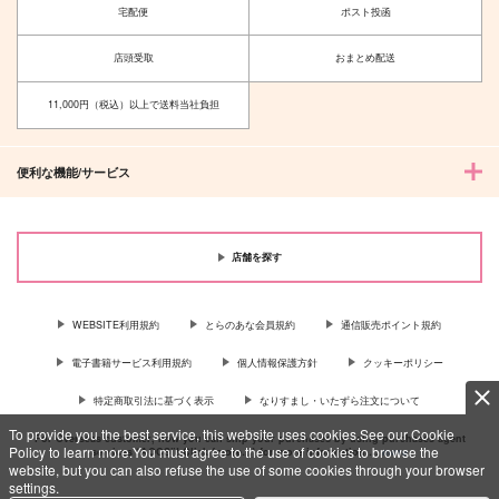
宅配便
ポスト投函
店頭受取
おまとめ配送
11,000円（税込）以上で送料当社負担
便利な機能/サービス
店舗を探す
WEBSITE利用規約
とらのあな会員規約
通信販売ポイント規約
電子書籍サービス利用規約
個人情報保護方針
クッキーポリシー
特定商取引法に基づく表示
なりすまし・いたずら注文について
To provide you the best service, this website uses cookies.See our Cookie
For Overseas customer, now you can ship your purchases by using purchases agent
Policy to learn more.You must agree to the use of cookies to browse the
services “AOCS”! Click {more…} for more information …
more
website, but you can also refuse the use of some cookies through your browser
settings.