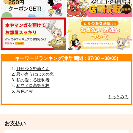
キーワードランキング(集計期間：07/30～08/05)
月刊少女野崎くん
君が言うには犬の恋
私の愛する圧制者
私立メロ高等学校
灰色と赤
もっとみる
お支払い