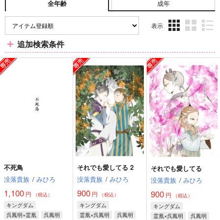
成年
全年齢
表示
3カ
2カ
1カ
追加検索条件
ラ
ラ
ラ
ム
ム
ム
表
表
表
示
示
示
不死鳥
それでも愛してる 2
それでも愛してる
没落貴族
/
みひろ
没落貴族
/
みひろ
没落貴族
/
みひろ
1,100
900
900
円
円
円
（税込）
（税込）
（税込）
キングダム
キングダム
キングダム
呉鳳明×霊凰
呉鳳明
霊凰×呉鳳明
呉鳳明
霊凰×呉鳳明
呉鳳明