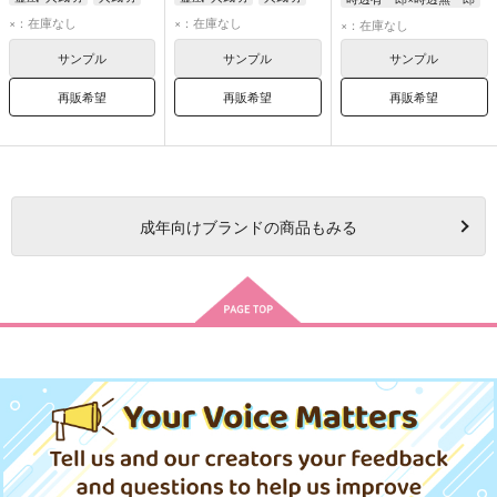
霊凰
霊凰
時透無一郎
×：在庫なし
×：在庫なし
×：在庫なし
時透有一郎
サンプル
サンプル
サンプル
再販希望
再販希望
再販希望
成年
向けブランドの商品もみる