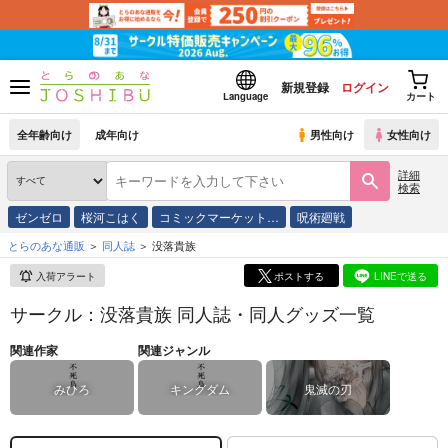
新規登録
ログイン
Language
カート
全年齢向け
成年向け
男性向け
女性向け
詳細
検索
ゼンゼロ
桜河こはく
コミックマーケット…
呪術廻戦
とらのあな通販
同人誌
没落貴族
入荷アラート
ポストする
LINEで送る
サークル：没落貴族 同人誌・同人グッズ一覧
関連作家
関連ジャンル
みひろ
キングダム
鬼滅の刃