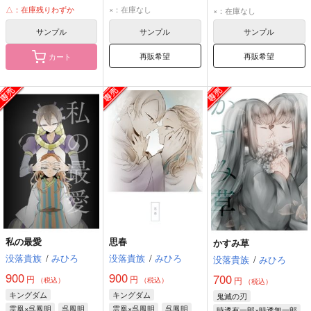
霊凰
霊凰
霊凰
△：在庫残りわずか
×：在庫なし
×：在庫なし
サンプル
サンプル
サンプル
再販希望
再販希望
カート
私の最愛
思春
かすみ草
没落貴族
/
みひろ
没落貴族
/
みひろ
没落貴族
/
みひろ
900
900
700
円
円
円
（税込）
（税込）
（税込）
キングダム
キングダム
鬼滅の刃
霊凰×呉鳳明
呉鳳明
霊凰×呉鳳明
呉鳳明
時透有一郎×時透無一郎