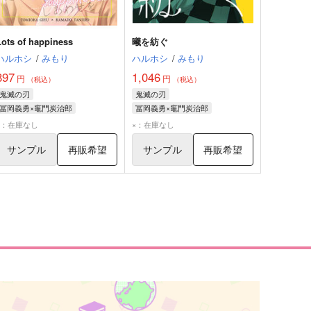
Lots of happiness
曦を紡ぐ
ハルホシ
/
みもり
ハルホシ
/
みもり
897
1,046
円
円
（税込）
（税込）
鬼滅の刃
鬼滅の刃
冨岡義勇×竈門炭治郎
冨岡義勇×竈門炭治郎
竈門炭治郎
冨岡義勇
竈門炭治郎
冨岡義勇
×：在庫なし
×：在庫なし
サンプル
再販希望
サンプル
再販希望