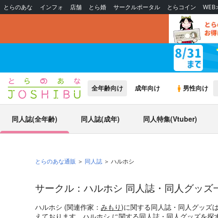
とらのあな
インフォ
店舗
とら婚
サークルポータル
とらコイン
WE
全年齢向け
成年向け
男性向け
同人誌(全年齢)
同人誌(成年)
同人特集(Vtuber)
とらのあな通販
同人誌
ハルホシ
サークル：ハルホシ 同人誌・同人グッズ
ハルホシ (関連作家：
みもり
)に関する同人誌・同人グッズ
えております。ハルホシ に関する同人誌・同人グッズを探