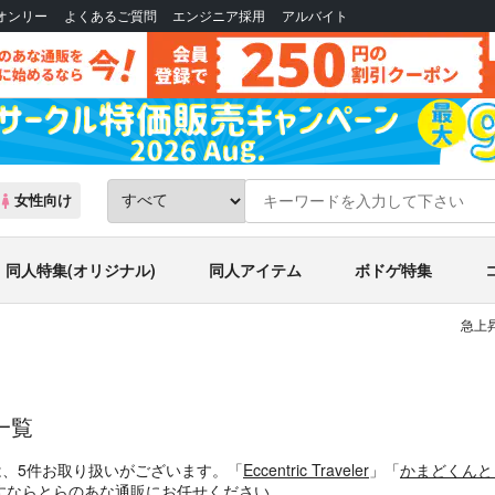
Bオンリー
よくあるご質問
エンジニア採用
アルバイト
女性向け
同人特集(オリジナル)
同人アイテム
ボドゲ特集
急上
一覧
は、5件お取り扱いがございます。「
Eccentric Traveler
」「
かまどくんと
すならとらのあな通販にお任せください。