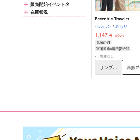
販売開始イベント名
在庫状況
Eccentric Traveler
ハルホシ
/
みもり
1,147
円
（税込）
鬼滅の刃
冨岡義勇×竈門炭治郎
冨岡義勇
竈門炭治郎
×：在庫なし
サンプル
再販