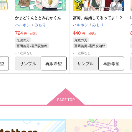
かまどくんととみおかくん
冨岡、結婚してるってよ！？
ハルホシ
/
みもり
ハルホシ
/
みもり
724
440
円
円
（税込）
（税込）
鬼滅の刃
鬼滅の刃
冨岡義勇×竈門炭治郎
冨岡義勇×竈門炭治郎
冨岡義勇
竈門炭治郎
冨岡義勇
竈門炭治郎
×：在庫なし
×：在庫なし
希望
サンプル
再販希望
サンプル
再販希望