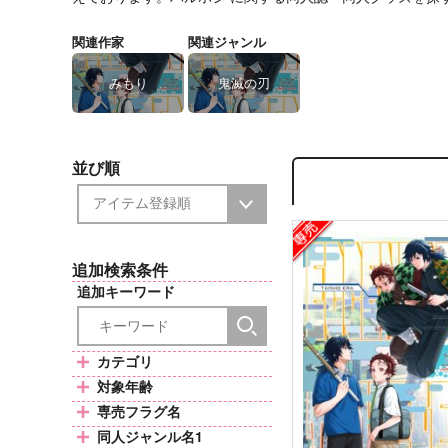
関連作家
関連ジャンル
みもり
鬼滅の刃
並び順
追加検索条件
追加キーワード
カテゴリ
対象年齢
専売フラグ名
同人ジャンル名1