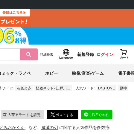
新規登録
ログイン
詳細
検索
Language
カート
コミック・ラノベ
ホビー
映像/音楽/ゲーム
電子書
昇ワード:
灰色と赤
怪盗キッド×江戸川…
人気ワード:
Dr.STONE
原神
入荷アラート
を設定
ポストする
LINEで送る
とみおかくん
」など、
鬼滅の刃
に関する人気作品を多数揃