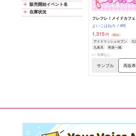
販売開始イベント名
在庫状況
フレフレ！メイドカフェ
よいこはねろ
/
9時
1,315
円
（税込）
アイドリッシュセブン
七
九条天
和泉一織
×：在庫なし
サンプル
再販