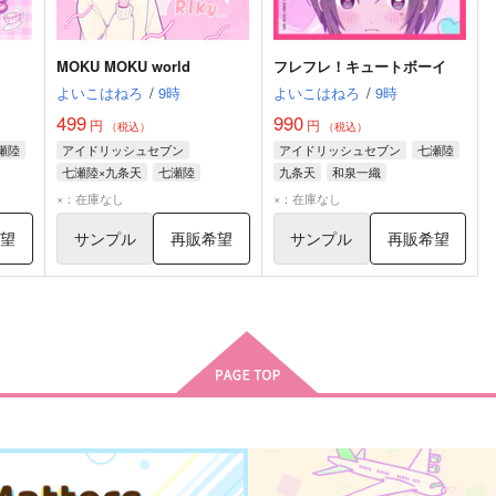
MOKU MOKU world
フレフレ！キュートボーイ
よいこはねろ
/
9時
よいこはねろ
/
9時
499
990
円
円
（税込）
（税込）
瀬陸
アイドリッシュセブン
アイドリッシュセブン
七瀬陸
七瀬陸×九条天
七瀬陸
九条天
和泉一織
九条天
×：在庫なし
×：在庫なし
希望
サンプル
再販希望
サンプル
再販希望