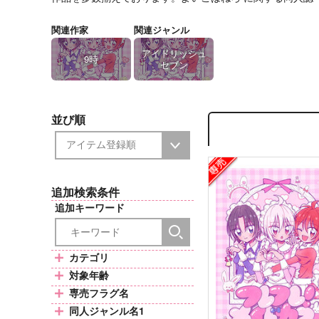
関連作家
関連ジャンル
アイドリッシュ
9時
セブン
並び順
追加検索条件
追加キーワード
カテゴリ
対象年齢
専売フラグ名
同人ジャンル名1