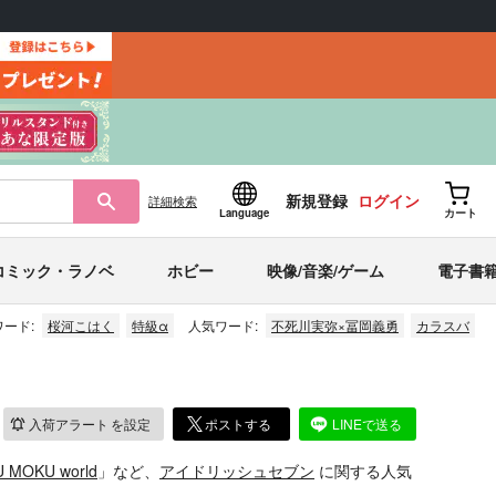
新規登録
ログイン
詳細
検索
Language
カート
コミック・ラノベ
ホビー
映像/音楽/ゲーム
電子書
ード:
桜河こはく
特級α
人気ワード:
不死川実弥×冨岡義勇
カラスバ
入荷アラート
を設定
ポストする
LINEで送る
 MOKU world
」など、
アイドリッシュセブン
に関する人気