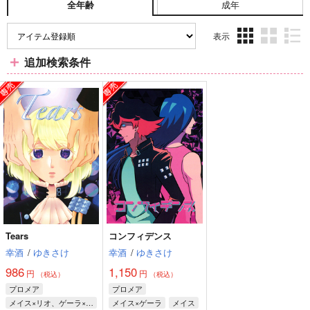
成年
全年齢
表示
3カ
2カ
1カ
追加検索条件
ラ
ラ
ラ
ム
ム
ム
表
表
表
示
示
示
Tears
コンフィデンス
幸酒
/
ゆきさけ
幸酒
/
ゆきさけ
986
1,150
円
円
（税込）
（税込）
プロメア
プロメア
メイス×リオ、ゲーラ×リオ
メイス×ゲーラ
メイス