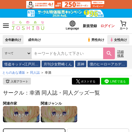
新規登録
ログイン
Language
カート
全年齢向け
成年向け
男性向け
女性向け
詳細
検索
怪盗キッド×江戸川…
月刊少女野崎くん
原神
僕のヒーローアカデ…
とらのあな通販
同人誌
幸酒
入荷アラート
ポストする
LINEで送る
サークル：幸酒 同人誌・同人グッズ一覧
関連作家
関連ジャンル
ゆきさけ
プロメア