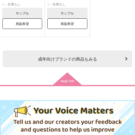
リオ・フォーティア
ゲーラ
×：在庫なし
×：在庫なし
メイス
ゲーラ
サンプル
サンプル
再販希望
再販希望
成年
向けブランドの商品もみる