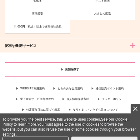
宅配便
ポスト投函
店頭受取
おまとめ配送
11,000円（税込）以上で送料当社負担
便利な機能/サービス
店舗を探す
WEBSITE利用規約
とらのあな会員規約
通信販売ポイント規約
電子書籍サービス利用規約
個人情報保護方針
クッキーポリシー
特定商取引法に基づく表示
なりすまし・いたずら注文について
To provide you the best service, this website uses cookies.See our Cookie
For Overseas customer, now you can ship your purchases by using purchases agent
Policy to learn more.You must agree to the use of cookies to browse the
services “AOCS”! Click {more…} for more information …
more
website, but you can also refuse the use of some cookies through your browser
settings.