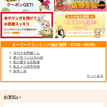
キーワードランキング(集計期間：07/30～08/05)
月刊少女野崎くん
君が言うには犬の恋
私の愛する圧制者
私立メロ高等学校
灰色と赤
もっとみる
お支払い