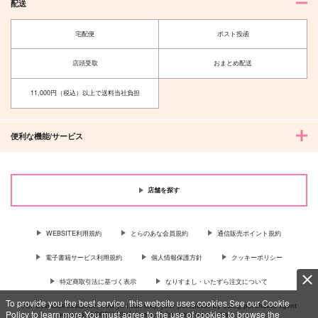
配送
宅配便
ポスト投函
店頭受取
おまとめ配送
11,000円（税込）以上で送料当社負担
便利な機能/サービス
店舗を探す
WEBSITE利用規約
とらのあな会員規約
通信販売ポイント規約
電子書籍サービス利用規約
個人情報保護方針
クッキーポリシー
特定商取引法に基づく表示
なりすまし・いたずら注文について
To provide you the best service, this website uses cookies.See our Cookie
For Overseas customer, now you can ship your purchases by using purchases agent
Policy to learn more.You must agree to the use of cookies to browse the
services “AOCS”! Click {more…} for more information …
more