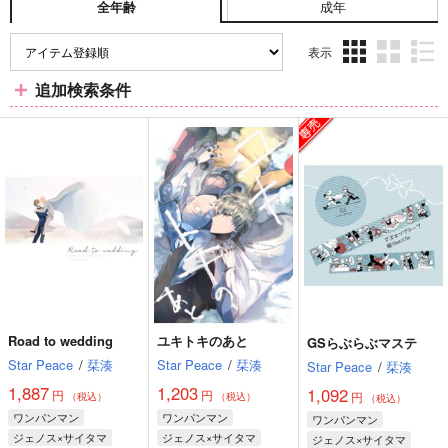
成年
全年齢
表示
3カ
2カ
1カ
追加検索条件
ラ
ラ
ラ
ム
ム
ム
表
表
表
示
示
示
Road to wedding
ユキトキのあと
GSらぶらぶマステ
Star Peace
/
栞湊
Star Peace
/
栞湊
Star Peace
/
栞湊
1,887
1,203
1,092
円
円
円
（税込）
（税込）
（税込）
ワンパンマン
ワンパンマン
ワンパンマン
ジェノス×サイタマ
ジェノス×サイタマ
ジェノス×サイタマ