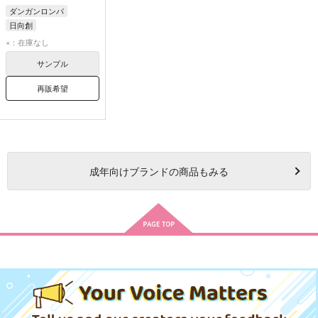
ダンガンロンパ
日向創
カムクライズル
×：在庫なし
サンプル
再販希望
成年
向けブランドの商品もみる