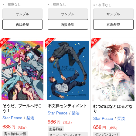
ジェノス
サイタマ
ジェノス
サイタマ
ジェノス
サイタマ
×：在庫なし
×：在庫なし
×：在庫なし
サンプル
サンプル
サンプル
再販希望
再販希望
再販希望
そうだ、プールへ行こ
不文律センティメント
むつのはなとはるどな
う！
り
Star Peace
/
栞湊
Star Peace
/
栞湊
Star Peace
/
栞湊
986
円
（税込）
688
658
円
円
（税込）
（税込）
血界戦線
斉木楠雄のΨ難
ダンガンロンパ
スティーブン×レオナルド