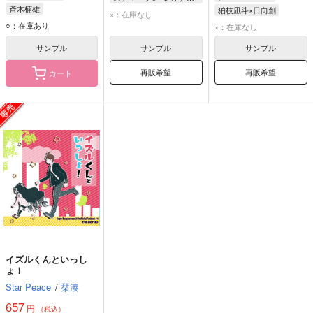
斉木楠雄
狛枝凪斗×日向創
×：在庫なし
日向創
狛枝凪斗
○：在庫あり
×：在庫なし
サンプル
サンプル
サンプル
再販希望
再販希望
カート
イズルくんといっし
ょ！
Star Peace
/
栞湊
657
円
（税込）