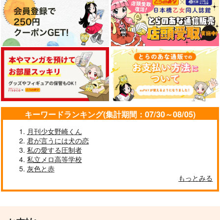
キーワードランキング(集計期間：07/30～08/05)
月刊少女野崎くん
君が言うには犬の恋
私の愛する圧制者
私立メロ高等学校
灰色と赤
もっとみる