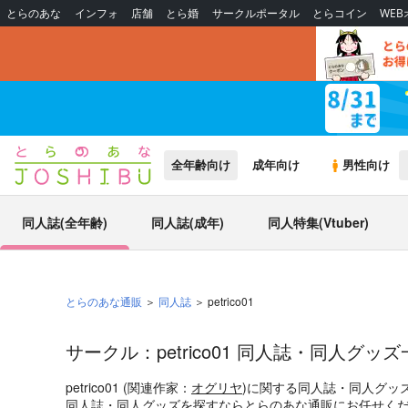
とらのあな
インフォ
店舗
とら婚
サークルポータル
とらコイン
WE
全年齢向け
成年向け
男性向け
同人誌(全年齢)
同人誌(成年)
同人特集(Vtuber)
とらのあな通販
同人誌
petrico01
サークル：petrico01 同人誌・同人グッ
petrico01 (関連作家：
オグリヤ
)に関する同人誌・同人グッ
同人誌・同人グッズを探すならとらのあな通販にお任せく