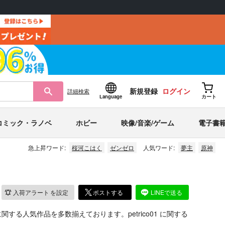
新規登録
ログイン
詳細
検索
Language
カート
コミック・ラノベ
ホビー
映像/音楽/ゲーム
電子書
急上昇ワード:
桜河こはく
ゼンゼロ
人気ワード:
夢主
原神
入荷アラート
を設定
ポストする
LINEで送る
関する人気作品を多数揃えております。petrico01 に関する