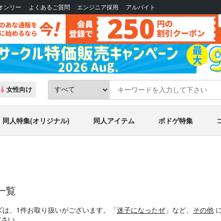
Bオンリー
よくあるご質問
エンジニア採用
アルバイト
女性向け
同人特集(オリジナル)
同人アイテム
ボドゲ特集
ズ一覧
ズは、1件お取り扱いがございます。「
迷子になったぜ
」など、
その他
に
ださい。