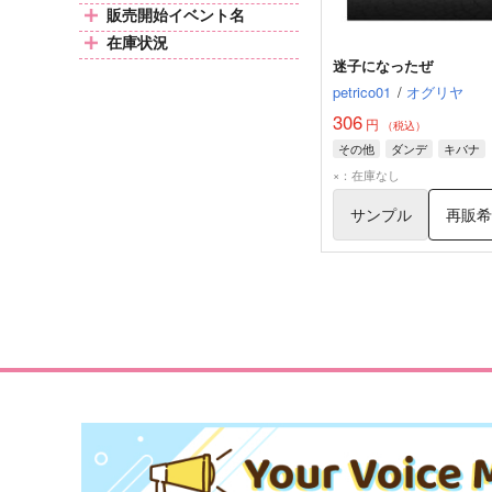
販売開始イベント名
在庫状況
迷子になったぜ
petrico01
/
オグリヤ
306
円
（税込）
その他
ダンデ
キバナ
×：在庫なし
サンプル
再販