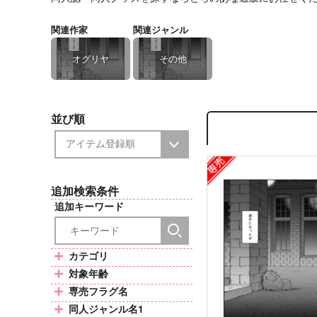
関連作家
関連ジャンル
オグリヤ
その他
並び順
追加検索条件
追加キーワード
カテゴリ
対象年齢
専売フラグ名
同人ジャンル名1