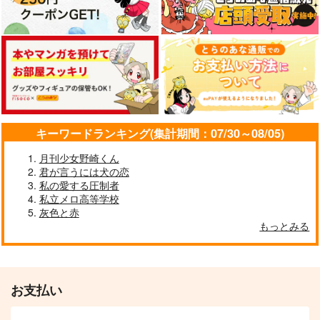
キーワードランキング(集計期間：07/30～08/05)
月刊少女野崎くん
君が言うには犬の恋
私の愛する圧制者
私立メロ高等学校
灰色と赤
もっとみる
お支払い