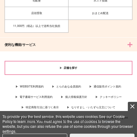
宅配便
ポスト投函
店頭受取
おまとめ配送
11,000円（税込）以上で送料当社負担
便利な機能/サービス
店舗を探す
WEBSITE利用規約
とらのあな会員規約
通信販売ポイント規約
電子書籍サービス利用規約
個人情報保護方針
クッキーポリシー
特定商取引法に基づく表示
なりすまし・いたずら注文について
To provide you the best service, this website uses cookies.See our Cookie
For Overseas customer, now you can ship your purchases by using purchases agent
Policy to learn more.You must agree to the use of cookies to browse the
services “AOCS”! Click {more…} for more information …
more
website, but you can also refuse the use of some cookies through your browser
settings.