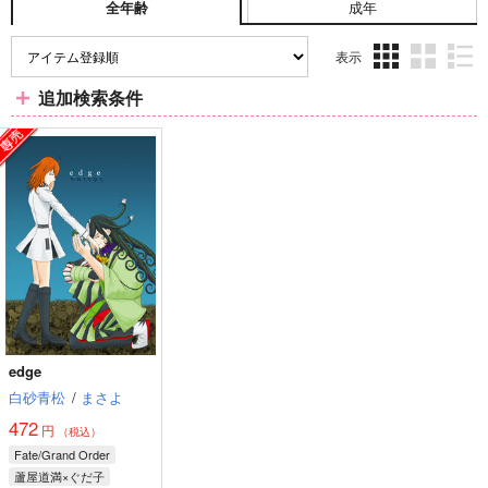
成年
全年齢
表示
3カ
2カ
1カ
追加検索条件
ラ
ラ
ラ
ム
ム
ム
表
表
表
示
示
示
edge
白砂青松
/
まさよ
472
円
（税込）
Fate/Grand Order
蘆屋道満×ぐだ子