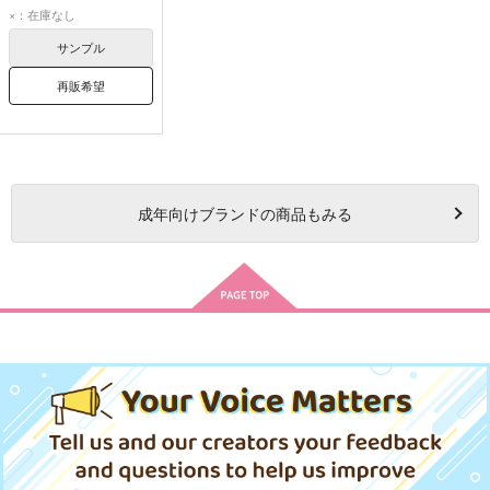
蘆屋道満
ぐだ子
×：在庫なし
サンプル
再販希望
成年
向けブランドの商品もみる