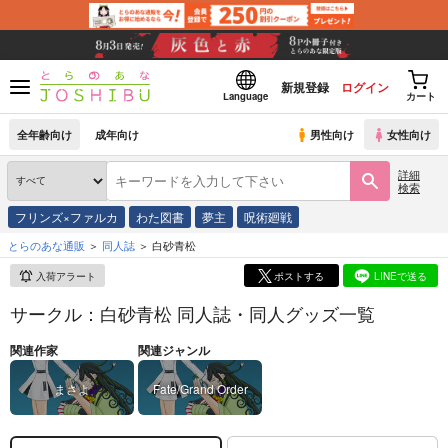
新規登録
ログイン
Language
カート
全年齢向け
成年向け
男性向け
女性向け
詳細
検索
フリンズ×ファルカ
わた図書
夢主
呪術廻戦
とらのあな通販
同人誌
白砂青松
入荷アラート
ポストする
LINEで送る
サークル：白砂青松 同人誌・同人グッズ一覧
関連作家
関連ジャンル
まさよ
Fate/Grand Order