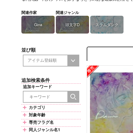
関連作家
関連ジャンル
Gina
頭文字D
スラムダンク
並び順
追加検索条件
追加キーワード
カテゴリ
対象年齢
専売フラグ名
同人ジャンル名1