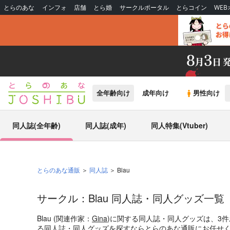
とらのあな
インフォ
店舗
とら婚
サークルポータル
とらコイン
WE
全年齢向け
成年向け
男性向け
同人誌(全年齢)
同人誌(成年)
同人特集(Vtuber)
とらのあな通販
同人誌
Blau
サークル：Blau 同人誌・同人グッズ一覧
Blau (関連作家：
Gina
)に関する同人誌・同人グッズは、3
る同人誌・同人グッズを探すならとらのあな通販にお任せ