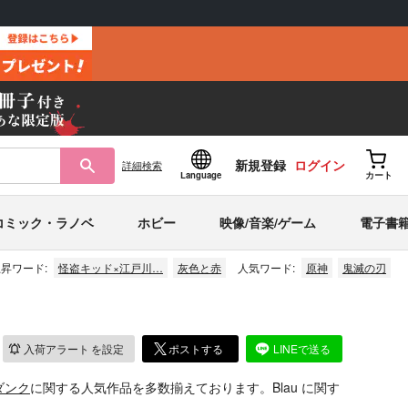
新規登録
ログイン
詳細
検索
Language
カート
コミック・ラノベ
ホビー
映像/音楽/ゲーム
電子書
昇ワード:
怪盗キッド×江戸川…
灰色と赤
人気ワード:
原神
鬼滅の刃
入荷アラート
を設定
ポストする
LINEで送る
ダンク
に関する人気作品を多数揃えております。Blau に関す