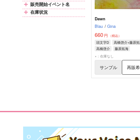
販売開始イベント名
在庫状況
Dawn
Blau
/
Gina
660
円
（税込）
頭文字D
高橋啓介×藤原拓
高橋啓介
藤原拓海
×：在庫なし
サンプル
再販