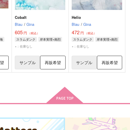
Cobalt
Helio
Blau
/
Gina
Blau
/
Gina
605
472
円
円
（税込）
（税込）
海
スラムダンク
岸本実理×南烈
スラムダンク
岸本実理×南烈
×：在庫なし
×：在庫なし
希望
サンプル
再販希望
サンプル
再販希望