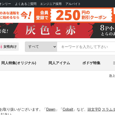
Bオンリー
よくあるご質問
エンジニア採用
アルバイト
女性向け
同人特集(オリジナル)
同人アイテム
ボドゲ特集
急上
件お取り扱いがございます。「
Dawn
」「
Cobalt
」など、
頭文字D
スラム
ください。