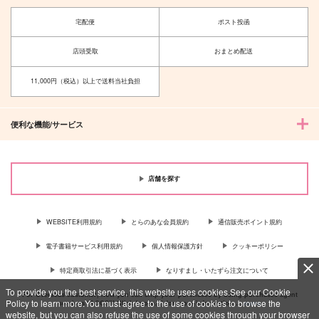
宅配便
ポスト投函
店頭受取
おまとめ配送
11,000円（税込）以上で送料当社負担
便利な機能/サービス
店舗を探す
WEBSITE利用規約
とらのあな会員規約
通信販売ポイント規約
電子書籍サービス利用規約
個人情報保護方針
クッキーポリシー
特定商取引法に基づく表示
なりすまし・いたずら注文について
To provide you the best service, this website uses cookies.See our Cookie
For Overseas customer, now you can ship your purchases by using purchases agent
Policy to learn more.You must agree to the use of cookies to browse the
services “AOCS”! Click {more…} for more information …
more
website, but you can also refuse the use of some cookies through your browser