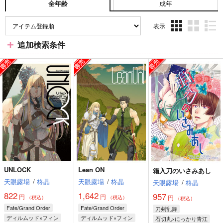
成年
全年齢
表示
3カ
2カ
1カ
追加検索条件
ラ
ラ
ラ
ム
ム
ム
表
表
表
示
示
示
UNLOCK
Lean ON
箱入刀のいさみあし
天眼露場
/
柊晶
天眼露場
/
柊晶
天眼露場
/
柊晶
822
1,642
957
円
円
円
（税込）
（税込）
（税込）
Fate/Grand Order
Fate/Grand Order
刀剣乱舞
ディルムッド×フィン
ディルムッド×フィン
石切丸×にっかり青江