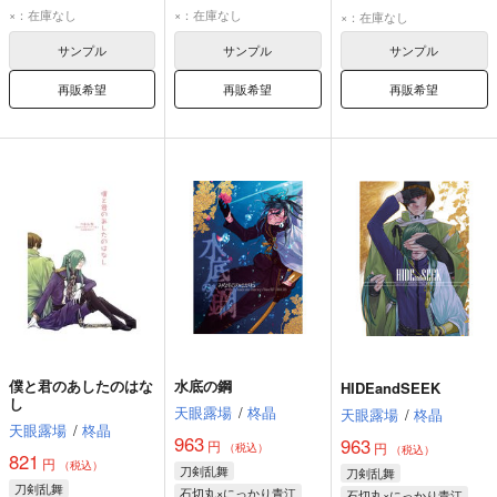
ディルムッド・オディナ
ディルムッド・オディナ
石切丸
にっかり青江
×：在庫なし
×：在庫なし
×：在庫なし
フィン・マックール
フィン・マックール
サンプル
サンプル
サンプル
再販希望
再販希望
再販希望
僕と君のあしたのはな
水底の鋼
HIDEandSEEK
し
天眼露場
/
柊晶
天眼露場
/
柊晶
天眼露場
/
柊晶
963
963
円
円
（税込）
（税込）
821
円
（税込）
刀剣乱舞
刀剣乱舞
刀剣乱舞
石切丸×にっかり青江
石切丸×にっかり青江