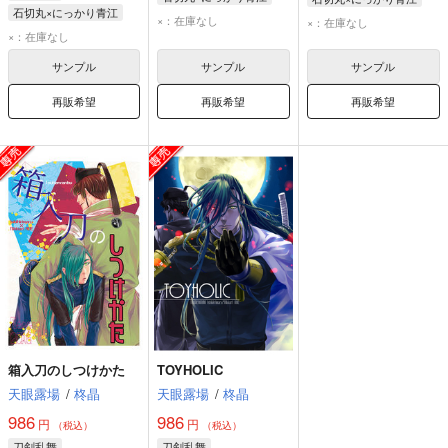
石切丸×にっかり青江
石切丸
にっかり青江
石切丸
にっかり青江
×：在庫なし
×：在庫なし
石切丸
にっかり青江
×：在庫なし
サンプル
サンプル
サンプル
再販希望
再販希望
再販希望
箱入刀のしつけかた
TOYHOLIC
天眼露場
/
柊晶
天眼露場
/
柊晶
986
986
円
円
（税込）
（税込）
刀剣乱舞
刀剣乱舞