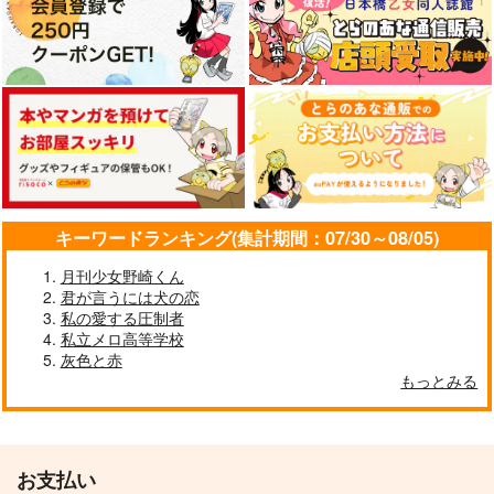
キーワードランキング(集計期間：07/30～08/05)
月刊少女野崎くん
君が言うには犬の恋
私の愛する圧制者
私立メロ高等学校
灰色と赤
もっとみる
お支払い