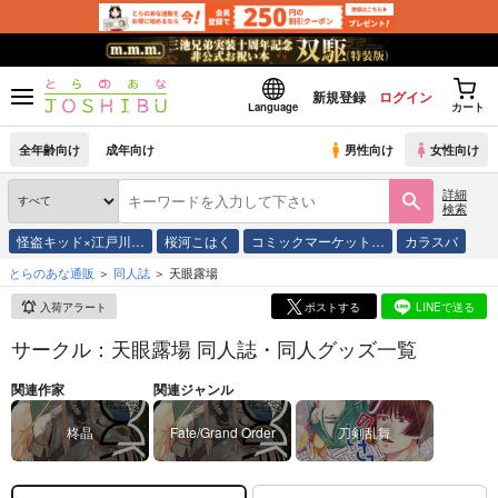
新規登録
ログイン
Language
カート
全年齢向け
成年向け
男性向け
女性向け
詳細
検索
怪盗キッド×江戸川…
桜河こはく
コミックマーケット…
カラスバ
とらのあな通販
同人誌
天眼露場
入荷アラート
ポストする
LINEで送る
サークル：天眼露場 同人誌・同人グッズ一覧
関連作家
関連ジャンル
柊晶
Fate/Grand Order
刀剣乱舞