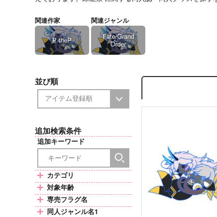
関連作家
関連ジャンル
Fate/Grand
P theP
Order
並び順
追加検索条件
追加キーワード
カテゴリ
対象年齢
専売フラグ名
同人ジャンル名1