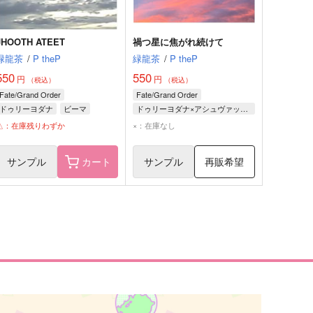
JHOOTH ATEET
禍つ星に焦がれ続けて
緑龍茶
/
P theP
緑龍茶
/
P theP
550
550
円
円
（税込）
（税込）
Fate/Grand Order
Fate/Grand Order
ドゥリーヨダナ
ビーマ
ドゥリーヨダナ×アシュヴァッターマン
ドゥリーヨダナ
△：在庫残りわずか
×：在庫なし
アシュヴァッターマン
サンプル
カート
サンプル
再販希望