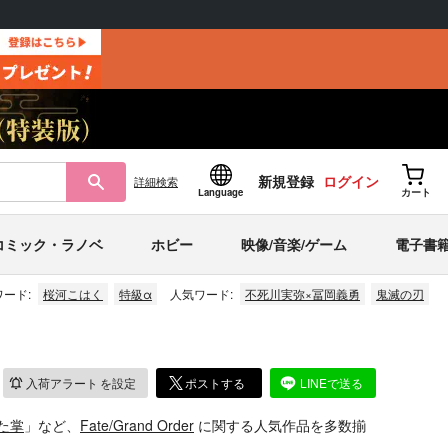
新規登録
ログイン
詳細
検索
Language
カート
コミック・ラノベ
ホビー
映像/音楽/ゲーム
電子書
ード:
桜河こはく
特級α
人気ワード:
不死川実弥×冨岡義勇
鬼滅の刃
入荷アラート
を設定
ポストする
LINEで送る
た掌
」など、
Fate/Grand Order
に関する人気作品を多数揃