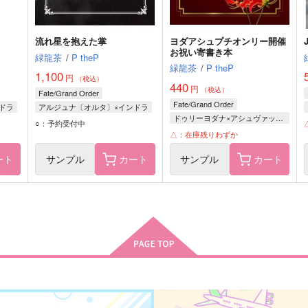
流れ星を抱えた掌
ヨダアシュプチオンリー開催
お祝い寄書き本
緑龍茶
/
P theP
緑龍茶
/
P theP
1,100
円
（税込）
440
円
（税込）
Fate/Grand Order
Fate/Grand Order
ドラ
アルジュナ〔オルタ〕×インドラ
ドゥリーヨダナ×アシュヴァッターマン
アルジュナ〔オルタ〕
○：予約受付中
アシュヴァッターマン
△：在庫残りわずか
インドラ
ドゥリーヨダナ
ート
サンプル
カート
サンプル
カート