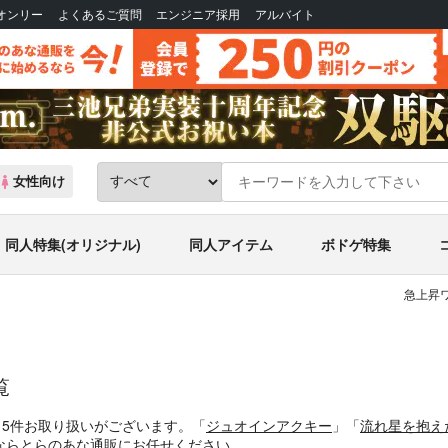
Bオンリー
よくあるご質問
エンジニア採用
アルバイト
女性向け
同人特集(オリジナル)
同人アイテム
ボドゲ特集
急上昇ワ
覧
、5件お取り扱いがございます。「
ジュオインアクキー
」「
流れ星を抱え
ならとらのあな通販にお任せください。