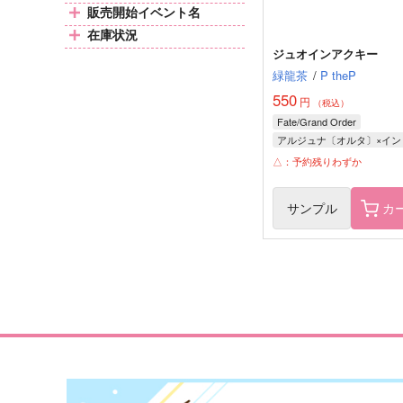
販売開始イベント名
在庫状況
ジュオインアクキー
緑龍茶
/
P theP
550
円
（税込）
Fate/Grand Order
アルジュナ〔オルタ〕×イン
アルジュナ〔オルタ〕
△：予約残りわずか
インドラ
サンプル
カ