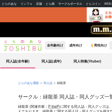
とらのあな
インフォ
店舗
とら婚
サークルポータル
とらコイン
WE
全年齢向け
成年向け
男性向け
同人誌(全年齢)
同人誌(成年)
同人特集(Vtuber)
とらのあな通販
同人誌
緑龍茶
サークル：緑龍茶 同人誌・同人グッズ一
緑龍茶 (関連作家：
P theP
)に関する同人誌・同人グッズは
えております。緑龍茶 に関する同人誌・同人グッズを探す