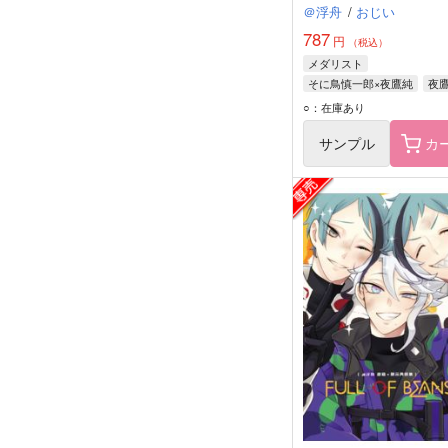
＠浮舟
/
おじい
787
円
（税込）
メダリスト
そに鳥慎一郎×夜鷹純
夜
そに鳥慎一郎
○：在庫あり
サンプル
カ