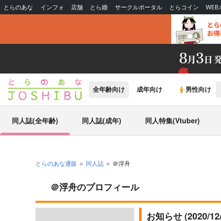
とらのあな
インフォ
店舗
とら婚
サークルポータル
とらコイン
WE
全年齢向け
成年向け
男性向け
同人誌(全年齢)
同人誌(成年)
同人特集(Vtuber)
とらのあな通販
同人誌
＠浮舟
＠浮舟のプロフィール
お知らせ (2020/1