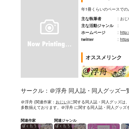
年1冊くらいのペースでの
主な執筆者
:
おじ
主な活動ジャンル
:
ホームページ
:
http
twitter
:
http
オススメリンク
サークル：＠浮舟 同人誌・同人グッズ一
＠浮舟 (関連作家：
おじい
)に関する同人誌・同人グッズは
多数揃えております。＠浮舟 に関する同人誌・同人グッズ
関連作家
関連ジャンル