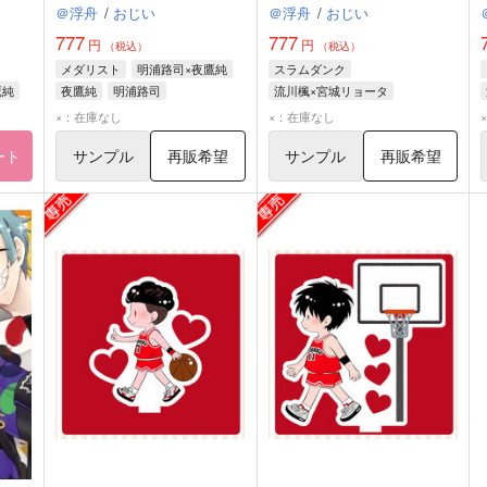
＠浮舟
/
おじい
＠浮舟
/
おじい
777
777
円
円
（税込）
（税込）
メダリスト
明浦路司×夜鷹純
スラムダンク
鷹純
夜鷹純
明浦路司
流川楓×宮城リョータ
宮城リョータ
流川楓
×：在庫なし
×：在庫なし
ート
サンプル
再販希望
サンプル
再販希望