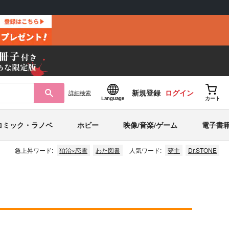
新規登録
ログイン
詳細
検索
Language
カート
コミック・ラノベ
ホビー
映像/音楽/ゲーム
電子書
急上昇ワード:
狛治×恋雪
わた図書
人気ワード:
夢主
Dr.STONE