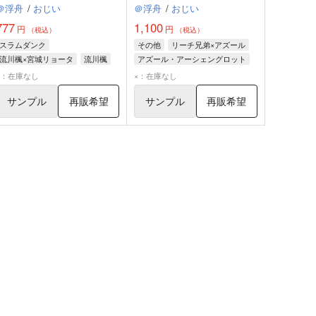
＠浮舟
/
おじい
＠浮舟
/
おじい
777
1,100
円
円
（税込）
（税込）
スラムダンク
その他
リーチ兄弟×アズール
流川楓×宮城リョータ
流川楓
アズール・アーシェングロット
宮城リョータ
ジェイド・リーチ
×：在庫なし
×：在庫なし
フロイド・リーチ
サンプル
再販希望
サンプル
再販希望