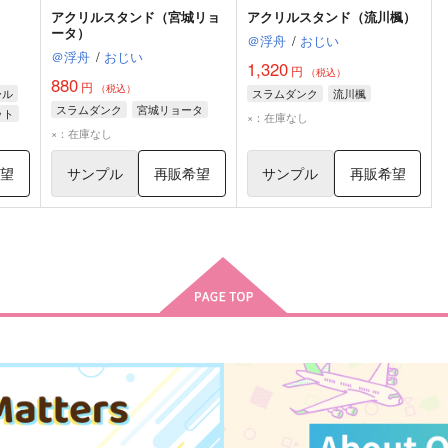
アクリルスタンド（宮城リョ
アクリルスタンド（流川楓）
ータ）
＠浮舟
/
おじい
＠浮舟
/
おじい
1,320
円
（税込）
880
円
（税込）
ール
スラムダンク
流川楓
スラムダンク
宮城リョータ
ット
×：在庫なし
×：在庫なし
希望
サンプル
再販希望
サンプル
再販希望