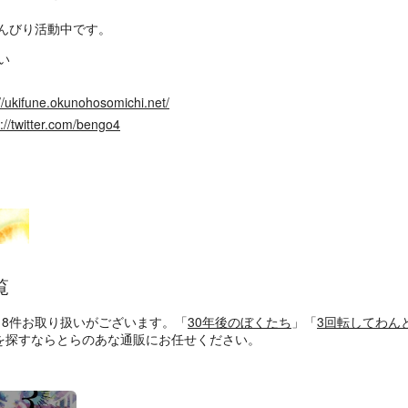
んびり活動中です。
い
://ukifune.okunohosomichi.net/
s://twitter.com/bengo4
覧
、8件お取り扱いがございます。「
30年後のぼくたち
」「
3回転してわん
を探すならとらのあな通販にお任せください。