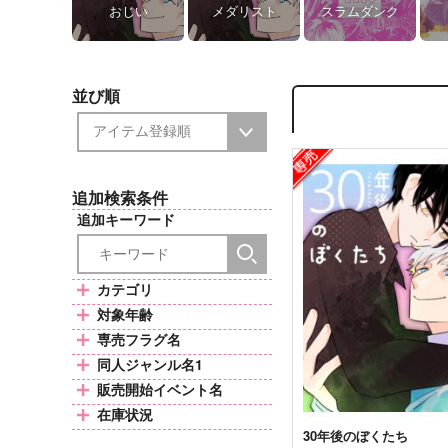
おじい
メダリスト
スラムダンク
並び順
追加検索条件
追加キーワード
カテゴリ
対象年齢
専売フラグ名
同人ジャンル名1
販売開始イベント名
在庫状況
30年後のぼくたち