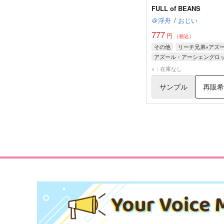
FULL of BEANS
＠浮舟
/
おじい
777
円
（税込）
その他
リーチ兄弟×アズ
アズール・アーシェングロ
ジェイド・リーチ
×：在庫なし
フロイド・リーチ
サンプル
再販