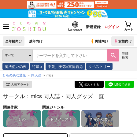
新規登録
ログイン
Language
カート
全年齢向け
成年向け
男性向け
女性向け
詳細
検索
魔法使いの夜
特級α
不死川実弥×冨岡義勇
タペストリー
とらのあな通販
同人誌
mics
入荷アラート
ポストする
LINEで送る
サークル：mics 同人誌・同人グッズ一覧
関連作家
関連ジャンル
しの
ドリフェス！
さらざんまい