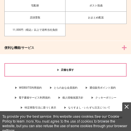
宅配便
ポスト投函
店頭受取
おまとめ配送
11,000円（税込）以上で送料当社負担
便利な機能/サービス
店舗を探す
WEBSITE利用規約
とらのあな会員規約
通信販売ポイント規約
電子書籍サービス利用規約
個人情報保護方針
クッキーポリシー
特定商取引法に基づく表示
なりすまし・いたずら注文について
To provide you the best service, this website uses cookies.See our Cookie
For Overseas customer, now you can ship your purchases by using purchases agent
Policy to learn more.You must agree to the use of cookies to browse the
services “AOCS”! Click {more…} for more information …
more
website, but you can also refuse the use of some cookies through your browser
settings.