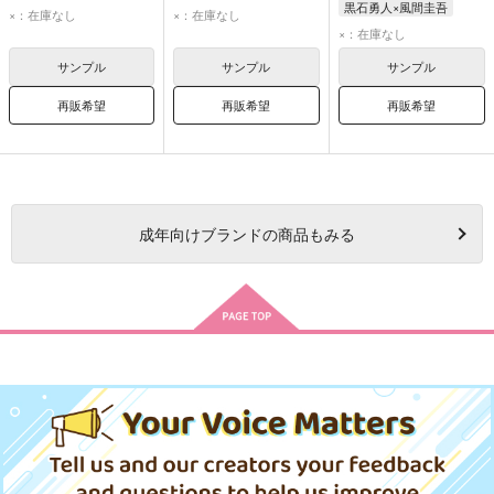
黒石勇人×風間圭吾
陣内燕太
×：在庫なし
×：在庫なし
×：在庫なし
サンプル
サンプル
サンプル
再販希望
再販希望
再販希望
成年
向けブランドの商品もみる