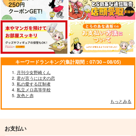
キーワードランキング(集計期間：07/30～08/05)
月刊少女野崎くん
君が言うには犬の恋
私の愛する圧制者
私立メロ高等学校
灰色と赤
もっとみる
お支払い