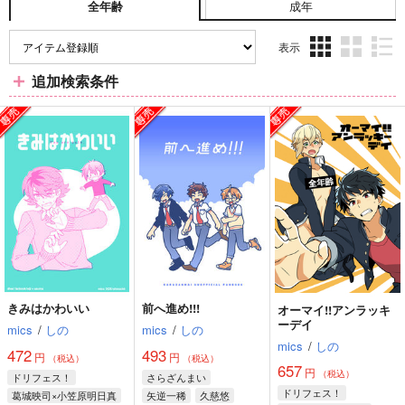
成年
全年齢
表示
3カ
2カ
1カ
追加検索条件
ラ
ラ
ラ
ム
ム
ム
表
表
表
示
示
示
きみはかわいい
前へ進め!!!
オーマイ!!アンラッキ
ーデイ
mics
/
しの
mics
/
しの
mics
/
しの
472
493
円
円
（税込）
（税込）
657
円
（税込）
ドリフェス！
さらざんまい
ドリフェス！
葛城映司×小笠原明日真
矢逆一稀
久慈悠