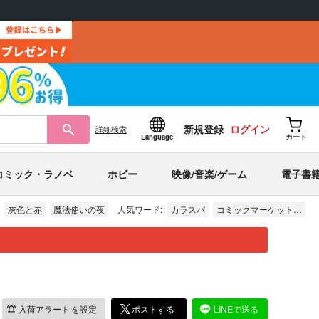
新規登録
ログイン
詳細
検索
Language
カート
コミック・ラノベ
ホビー
映像/音楽/ゲーム
電子書
灰色と赤
魔法使いの夜
人気ワード:
カラスバ
コミックマーケット…
入荷アラート
を設定
ポストする
LINEで送る