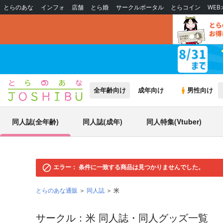
とらのあな
インフォ
店舗
とら婚
サークルポータル
とらコイン
WE
全年齢向け
成年向け
男性向け
同人誌(全年齢)
同人誌(成年)
同人特集(Vtuber)
エラー：
条件に一致する商品は見つかりませんでした。
とらのあな通販
同人誌
米
サークル：米 同人誌・同人グッズ一覧