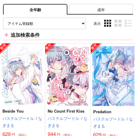
成年
全年齢
表示
3カ
2カ
1カ
追加検索条件
ラ
ラ
ラ
ム
ム
ム
表
表
表
示
示
示
Beside You
No Count First Kiss
Predation
パステルプードル
/
な
パステルプードル
/
な
パステルプードル
/
な
ぎまる
ぎまる
ぎまる
629
944
629
円
円
円
（税込）
（税込）
（税込）