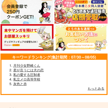
キーワードランキング(集計期間：07/30～08/05)
月刊少女野崎くん
君が言うには犬の恋
私の愛する圧制者
私立メロ高等学校
灰色と赤
もっとみる