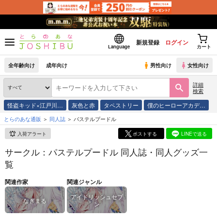
新規登録
ログイン
Language
カート
全年齢向け
成年向け
男性向け
女性向け
詳細
検索
怪盗キッド×江戸川…
灰色と赤
タペストリー
僕のヒーローアカデ…
とらのあな通販
同人誌
パステルプードル
入荷アラート
ポストする
LINEで送る
サークル：パステルプードル 同人誌・同人グッズ一
覧
関連作家
関連ジャンル
アイドリッシュセブ
なぎまる
ン