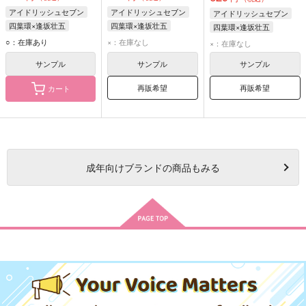
アイドリッシュセブン
アイドリッシュセブン
アイドリッシュセブン
四葉環×逢坂壮五
四葉環×逢坂壮五
四葉環×逢坂壮五
四葉環
逢坂壮五
四葉環
逢坂壮五
四葉環
逢坂壮五
○：在庫あり
×：在庫なし
×：在庫なし
サンプル
サンプル
サンプル
再販希望
再販希望
カート
成年
向けブランドの商品もみる