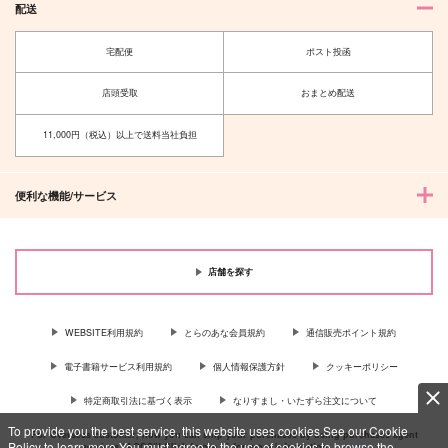
配送
宅配便
ポスト投函
店頭受取
おまとめ配送
11,000円（税込）以上で送料当社負担
便利な機能/サービス
店舗を探す
WEBSITE利用規約
とらのあな会員規約
通信販売ポイント規約
電子書籍サービス利用規約
個人情報保護方針
クッキーポリシー
特定商取引法に基づく表示
なりすまし・いたずら注文について
To provide you the best service, this website uses cookies.See our Cookie
For Overseas customer, now you can ship your purchases by using purchases agent
Policy to learn more.You must agree to the use of cookies to browse the
services “AOCS”! Click {more…} for more information …
more