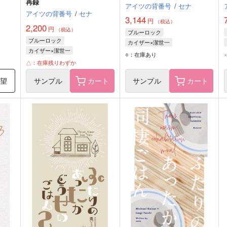
再録
アイツの背番号
/
セナ
アイツの背番号
/
セナ
3,144
円
（税込）
2,200
円
（税込）
ブルーロック
ブルーロック
カイザー×潔世一
カイザー×潔世一
世一
ミヒャエル・カイザー
潔世一
○：在庫あり
ミヒャエル・カイザー
潔世一
△：在庫残りわずか
希望
サンプル
カート
サンプル
カート