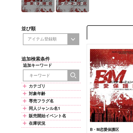
セナ
ブルーロック
並び順
追加検索条件
追加キーワード
カテゴリ
対象年齢
専売フラグ名
同人ジャンル名1
販売開始イベント名
在庫状況
B・M恋愛保護区