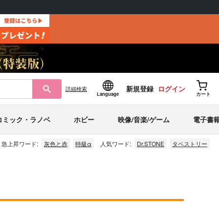
新規登録
ログイン
詳細
検索
Language
カート
コミック・ラノベ
ホビー
映像/音楽/ゲーム
電子書
急上昇ワード:
灰色と赤
特級α
人気ワード:
Dr.STONE
タペストリー