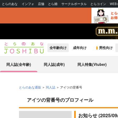
とらのあな
インフォ
店舗
とら婚
サークルポータル
とらコイン
WE
全年齢向け
成年向け
男性向け
同人誌(全年齢)
同人誌(成年)
同人特集(Vtuber)
とらのあな通販
同人誌
アイツの背番号
アイツの背番号のプロフィール
お知らせ (2025/0