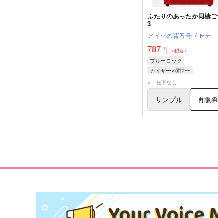
ふたりのあったか同棲ご
3
アイツの背番号
/
セナ
787
円
（税込）
ブルーロック
カイザー×潔世一
ミヒャエル・カイザー
潔
×：在庫なし
サンプル
再販