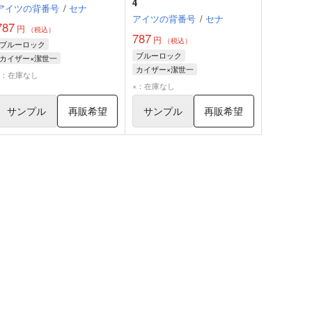
4
アイツの背番号
/
セナ
アイツの背番号
/
セナ
787
円
（税込）
787
円
（税込）
ブルーロック
ブルーロック
カイザー×潔世一
カイザー×潔世一
ミヒャエル・カイザー
潔世一
×：在庫なし
ミヒャエル・カイザー
潔世一
×：在庫なし
サンプル
再販希望
サンプル
再販希望