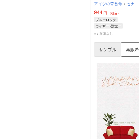
アイツの背番号
/
セナ
944
円
（税込）
ブルーロック
カイザー×潔世一
ミヒャエル・カイザー
潔
×：在庫なし
サンプル
再販