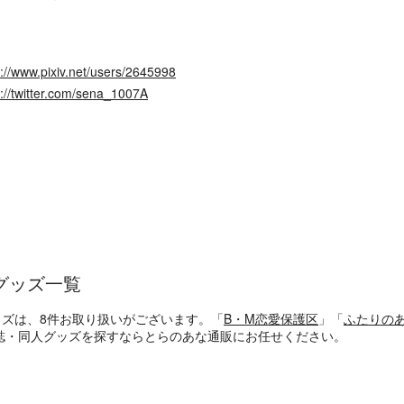
s://www.pixiv.net/users/2645998
s://twitter.com/sena_1007A
グッズ一覧
ッズは、8件お取り扱いがございます。「
B・M恋愛保護区
」「
ふたりのあ
誌・同人グッズを探すならとらのあな通販にお任せください。