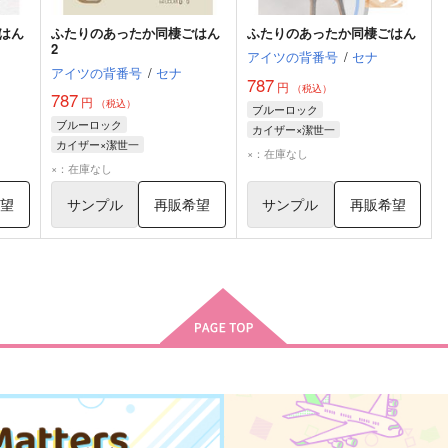
はん
ふたりのあったか同棲ごはん
ふたりのあったか同棲ごはん
2
アイツの背番号
/
セナ
アイツの背番号
/
セナ
787
円
（税込）
787
円
（税込）
ブルーロック
ブルーロック
カイザー×潔世一
カイザー×潔世一
ミヒャエル・カイザー
潔世一
×：在庫なし
世一
ミヒャエル・カイザー
潔世一
×：在庫なし
希望
サンプル
再販希望
サンプル
再販希望