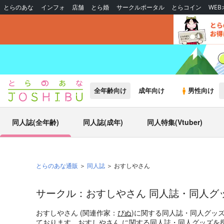
とらのあな
インフォ
店舗
とら婚
サークルポータル
とらコイン
WE
全年齢向け
成年向け
男性向け
同人誌(全年齢)
同人誌(成年)
同人特集(Vtuber)
とらのあな通販
同人誌
おすしやさん
サークル：おすしやさん 同人誌・同人グ
おすしやさん (関連作家：
ぴぬ
)に関する同人誌・同人グッ
ております。おすしやさん に関する同人誌・同人グッズを