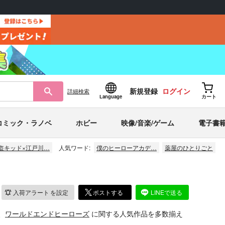
新規登録
ログイン
詳細
検索
Language
カート
コミック・ラノベ
ホビー
映像/音楽/ゲーム
電子書
盗キッド×江戸川…
人気ワード:
僕のヒーローアカデ…
薬屋のひとりごと
入荷アラート
を設定
ポストする
LINEで送る
、
ワールドエンドヒーローズ
に関する人気作品を多数揃え