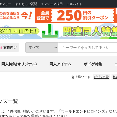
Bオンリー
よくあるご質問
エンジニア採用
アルバイト
女性向け
同人特集(オリジナル)
同人アイテム
ボドゲ特集
急上昇ワード:
狛治×恋雪
怪
ッズ一覧
ズは、1件お取り扱いがございます。「
ワールドエンドヒロインズ
」など
探すならとらのあな通販にお任せください。