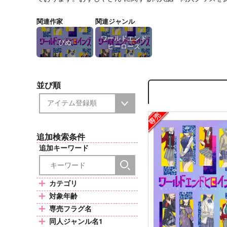
関連作家
関連ジャンル
ワールドエンド
ぴぬ
ヒーローズ
並び順
追加検索条件
追加キーワード
カテゴリ
対象年齢
専売フラグ名
同人ジャンル名1