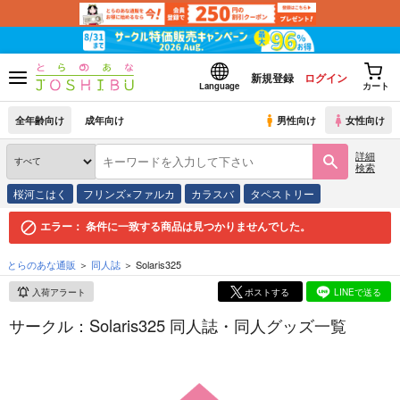
新規登録
ログイン
Language
カート
全年齢向け
成年向け
男性向け
女性向け
詳細
検索
桜河こはく
フリンズ×ファルカ
カラスバ
タペストリー
エラー：
条件に一致する商品は見つかりませんでした。
とらのあな通販
同人誌
Solaris325
入荷アラート
ポストする
LINEで送る
サークル：Solaris325 同人誌・同人グッズ一覧