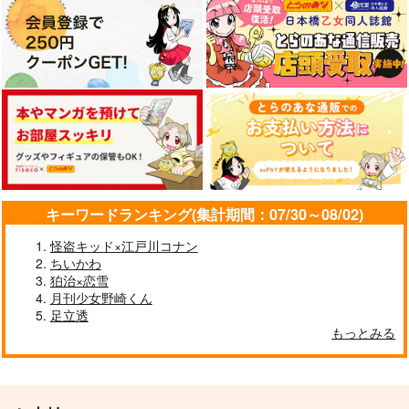
キーワードランキング(集計期間：07/30～08/02)
怪盗キッド×江戸川コナン
ちいかわ
狛治×恋雪
月刊少女野崎くん
足立透
もっとみる