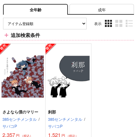
成年
全年齢
表示
3カ
2カ
1カ
追加検索条件
ラ
ラ
ラ
ム
ム
ム
表
表
表
示
示
示
さよなら僕のマリー
刹那
385センチメンタル
/
385センチメンタル
/
サバコP
サバコP
2,357
1,521
円
円
（税込）
（税込）