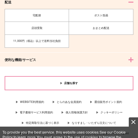
配送
宅配便
ポスト投函
店頭受取
おまとめ配送
11,000円（税込）以上で送料当社負担
便利な機能/サービス
店舗を探す
WEBSITE利用規約
とらのあな会員規約
通信販売ポイント規約
電子書籍サービス利用規約
個人情報保護方針
クッキーポリシー
特定商取引法に基づく表示
なりすまし・いたずら注文について
To provide you the best service, this website uses cookies.See our Cookie
For Overseas customer, now you can ship your purchases by using purchases agent
Policy to learn more.You must agree to the use of cookies to browse the
services “AOCS”! Click {more…} for more information …
more