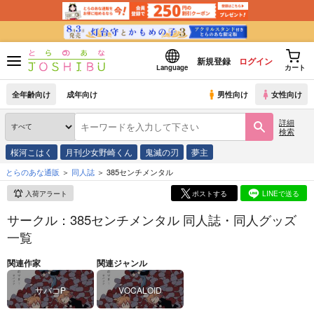
新規登録
ログイン
Language
カート
全年齢向け
成年向け
男性向け
女性向け
詳細
検索
桜河こはく
月刊少女野崎くん
鬼滅の刃
夢主
とらのあな通販
同人誌
385センチメンタル
入荷アラート
ポストする
LINEで送る
サークル：385センチメンタル 同人誌・同人グッズ
一覧
関連作家
関連ジャンル
サバコP
VOCALOID