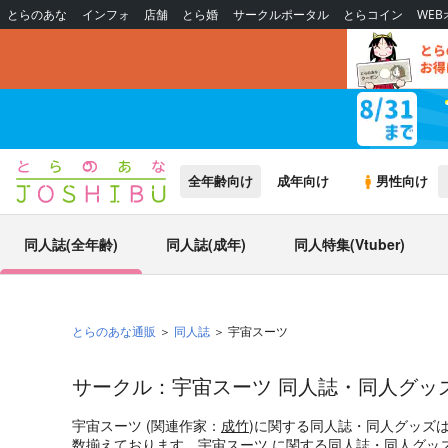
とらのあな
インフォ
店舗
とら婚
サークルポータル
とらコイン
WE
全年齢向け
成年向け
男性向け
同人誌(全年齢)
同人誌(成年)
同人特集(Vtuber)
とらのあな通販
同人誌
宇宙スーツ
サークル：宇宙スーツ 同人誌・同人グッ
宇宙スーツ (関連作家：
成竹
)に関する同人誌・同人グッズ
数揃えております。宇宙スーツ に関する同人誌・同人グッ