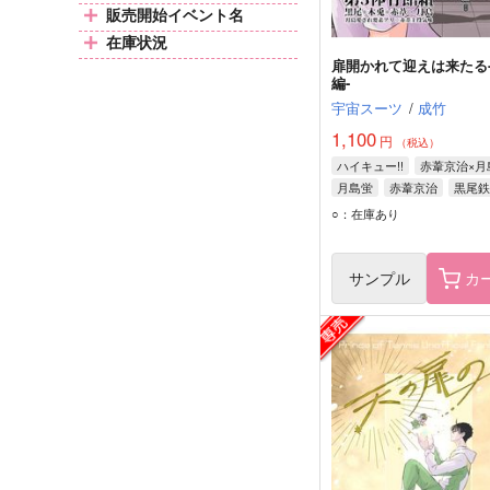
販売開始イベント名
在庫状況
扉開かれて迎えは来たる
編-
宇宙スーツ
/
成竹
1,100
円
（税込）
ハイキュー!!
赤葦京治×月
月島蛍
赤葦京治
黒尾鉄
○：在庫あり
サンプル
カ