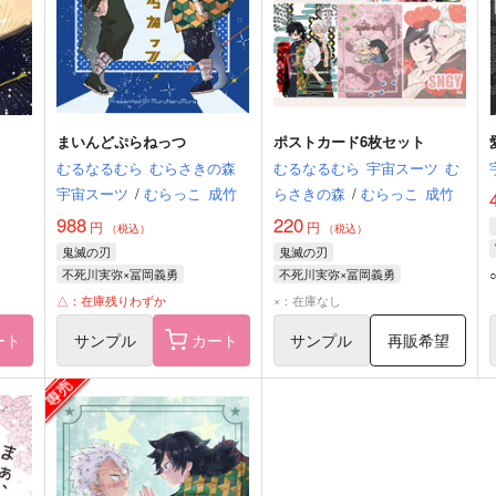
まいんどぷらねっつ
ポストカード6枚セット
むるなるむら
むらさきの森
むるなるむら
宇宙スーツ
む
宇宙スーツ
/
むらっこ
成竹
らさきの森
/
むらっこ
成竹
988
220
円
円
（税込）
（税込）
鬼滅の刃
鬼滅の刃
不死川実弥×冨岡義勇
不死川実弥×冨岡義勇
不死川実弥
冨岡義勇
不死川実弥
冨岡義勇
△：在庫残りわずか
×：在庫なし
ート
サンプル
カート
サンプル
再販希望