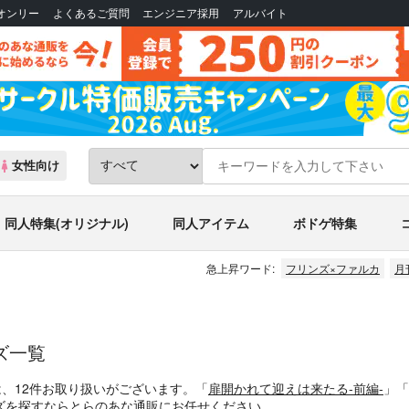
Bオンリー
よくあるご質問
エンジニア採用
アルバイト
女性向け
同人特集(オリジナル)
同人アイテム
ボドゲ特集
急上昇ワード:
フリンズ×ファルカ
月
ズ一覧
は、12件お取り扱いがございます。「
扉開かれて迎えは来たる-前編-
」「
ズを探すならとらのあな通販にお任せください。