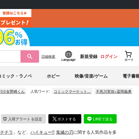
新規登録
ログイン
詳細
検索
Language
カート
コミック・ラノベ
ホビー
映像/音楽/ゲーム
電子書
刊少女野崎くん
人気ワード:
コミックマーケット…
不死川実弥×冨岡義勇
入荷アラート
を設定
ポストする
LINEで送る
チチラ
」など、
ハイキュー!!
鬼滅の刃
に関する人気作品を多