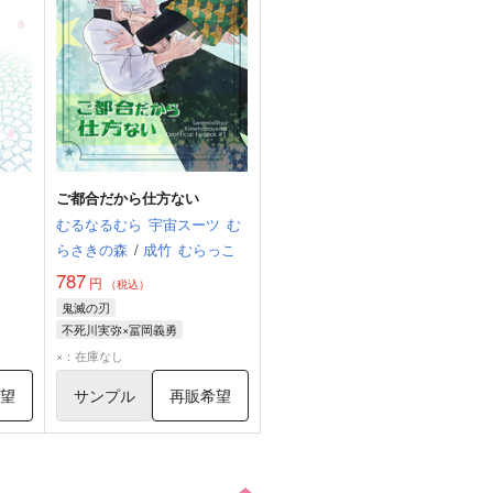
ご都合だから仕方ない
むるなるむら
宇宙スーツ
む
らさきの森
/
成竹
むらっこ
787
円
（税込）
鬼滅の刃
不死川実弥×冨岡義勇
不死川実弥
冨岡義勇
×：在庫なし
希望
サンプル
再販希望