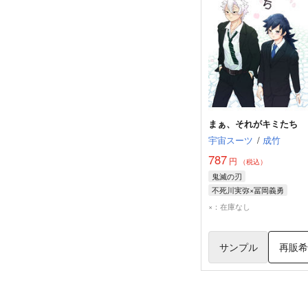
まぁ、それがキミたち
宇宙スーツ
/
成竹
787
円
（税込）
鬼滅の刃
不死川実弥×冨岡義勇
冨岡義勇
不死川実弥
×：在庫なし
サンプル
再販