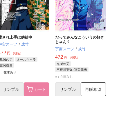
愛され上手は供給中
だってみんなこういうの好き
じゃん？
宇宙スーツ
/
成竹
宇宙スーツ
/
成竹
472
円
（税込）
472
円
（税込）
鬼滅の刃
オールキャラ
鬼滅の刃
冨岡義勇
不死川実弥×冨岡義勇
○：在庫あり
冨岡義勇
不死川実弥
×：在庫なし
煉獄杏寿郎
サンプル
カート
サンプル
再販希望