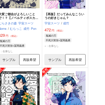
大変ご都合がよろしいこと
【再版】だってみんなこうい
で！？【ノベルティポスカ付
うの好きじゃん？
き】
むらさきの森
宇宙スーツ
宇宙スーツ
/
成竹
Norns
/
むらっこ
成竹
Pon
472
円
（税込）
629
円
鬼滅の刃
（税込）
不死川実弥×冨岡義勇
鬼滅の刃
冨岡義勇
不死川実弥
不死川実弥×冨岡義勇
×：在庫なし
煉獄杏寿郎
不死川実弥
冨岡義勇
×：在庫なし
サンプル
再販希望
サンプル
再販希望