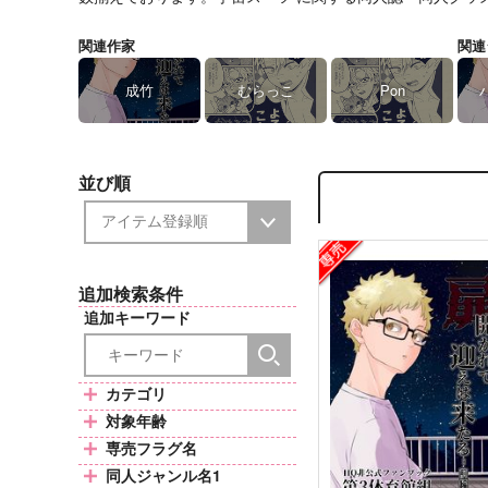
関連作家
関連
成竹
むらっこ
Pon
並び順
追加検索条件
追加キーワード
カテゴリ
対象年齢
専売フラグ名
同人ジャンル名1