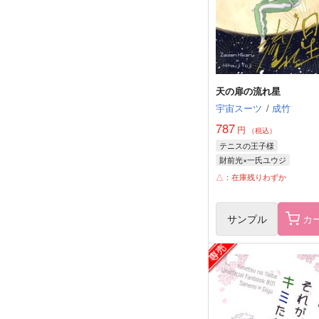
天の扉の流れ星
宇宙スーツ
/
成竹
787
円
（税込）
テニスの王子様
財前光×一氏ユウジ
一氏ユウジ
財前光
△：在庫残りわずか
サンプル
カ