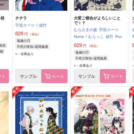
-前
チチラ
大変ご都合がよろしいこと
で！？
宇宙スーツ
/
成竹
むらさきの森
宇宙スーツ
629
円
（税込）
Norns
/
むらっこ
成竹
Pon
鬼滅の刃
629
島蛍
円
（税込）
不死川実弥×冨岡義勇
朗
鬼滅の刃
冨岡義勇
不死川実弥
○：在庫あり
不死川実弥×冨岡義勇
煉獄杏寿郎
不死川実弥
冨岡義勇
○：在庫あり
ート
サンプル
カート
サンプル
カート