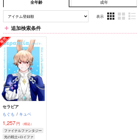
成年
全年齢
表示
3カ
2カ
1カ
追加検索条件
ラ
ラ
ラ
ム
ム
ム
表
表
表
示
示
示
セラピア
もぐも
/
キュベ
1,257
円
（税込）
ファイナルファンタジー
光の戦士×ロイファ