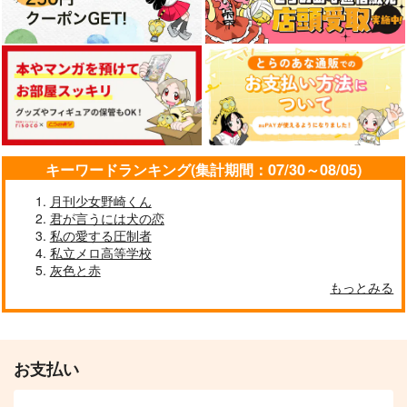
キーワードランキング(集計期間：07/30～08/05)
月刊少女野崎くん
君が言うには犬の恋
私の愛する圧制者
私立メロ高等学校
灰色と赤
もっとみる
お支払い