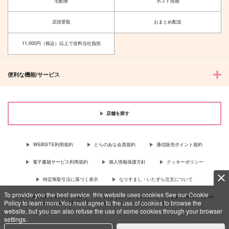
宅配便
ポスト投函
店頭受取
おまとめ配送
11,000円（税込）以上で送料当社負担
便利な機能/サービス
店舗を探す
WEBSITE利用規約
とらのあな会員規約
通信販売ポイント規約
電子書籍サービス利用規約
個人情報保護方針
クッキーポリシー
特定商取引法に基づく表示
なりすまし・いたずら注文について
To provide you the best service, this website uses cookies.See our Cookie
For Overseas customer, now you can ship your purchases by using purchases agent
Policy to learn more.You must agree to the use of cookies to browse the
services “AOCS”! Click {more…} for more information …
more
website, but you can also refuse the use of some cookies through your browser
settings.