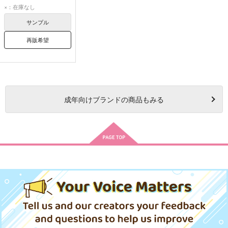
ロイファ
光の戦士
×：在庫なし
サンプル
再販希望
成年
向けブランドの商品もみる