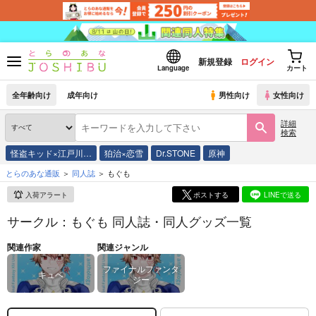
新規登録
ログイン
Language
カート
全年齢向け
成年向け
男性向け
女性向け
詳細
検索
怪盗キッド×江戸川…
狛治×恋雪
Dr.STONE
原神
とらのあな通販
同人誌
もぐも
入荷アラート
ポストする
LINEで送る
サークル：もぐも 同人誌・同人グッズ一覧
関連作家
関連ジャンル
ファイナルファンタ
キュベ
ジー