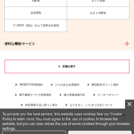
宅配便
ポスト投函
店頭受取
おまとめ配送
11,000円（税込）以上で送料当社負担
便利な機能/サービス
店舗を探す
WEBSITE利用規約
とらのあな会員規約
通信販売ポイント規約
電子書籍サービス利用規約
個人情報保護方針
クッキーポリシー
特定商取引法に基づく表示
なりすまし・いたずら注文について
To provide you the best service, this website uses cookies.See our Cookie
For Overseas customer, now you can ship your purchases by using purchases agent
Policy to learn more.You must agree to the use of cookies to browse the
services “AOCS”! Click {more…} for more information …
more
website, but you can also refuse the use of some cookies through your browser
settings.