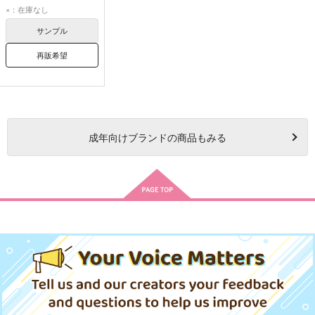
築一紗
大山直助
×：在庫なし
サンプル
再販希望
成年
向けブランドの商品もみる