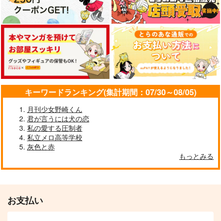
キーワードランキング(集計期間：07/30～08/05)
月刊少女野崎くん
君が言うには犬の恋
私の愛する圧制者
私立メロ高等学校
灰色と赤
もっとみる
お支払い