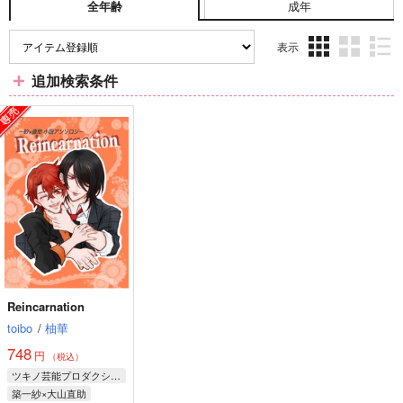
成年
全年齢
表示
3カ
2カ
1カ
追加検索条件
ラ
ラ
ラ
ム
ム
ム
表
表
表
示
示
示
Reincarnation
toibo
/
柚華
748
円
（税込）
ツキノ芸能プロダクション
築一紗×大山直助