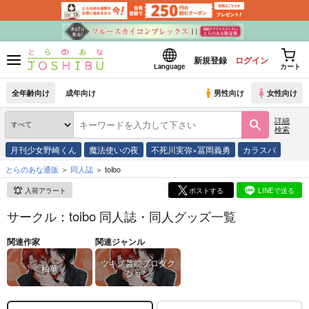
新規登録
ログイン
Language
カート
全年齢向け
成年向け
男性向け
女性向け
詳細
検索
月刊少女野崎くん
魔法使いの夜
不死川実弥×冨岡義勇
カラスバ
とらのあな通販
同人誌
toibo
入荷アラート
ポストする
LINEで送る
サークル：toibo 同人誌・同人グッズ一覧
関連作家
関連ジャンル
ツキノ芸能プロダク
柚華
ション